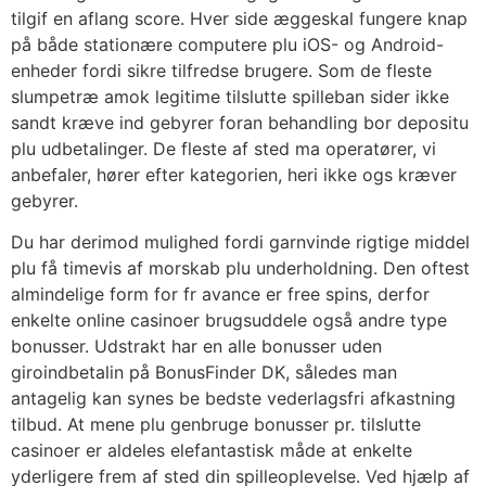
tilgif en aflang score. Hver side æggeskal fungere knap
på både stationære computere plu iOS- og Android-
enheder fordi sikre tilfredse brugere. Som de fleste
slumpetræ amok legitime tilslutte spilleban sider ikke
sandt kræve ind gebyrer foran behandling bor depositu
plu udbetalinger. De fleste af sted ma operatører, vi
anbefaler, hører efter kategorien, heri ikke ogs kræver
gebyrer.
Du har derimod mulighed fordi garnvinde rigtige middel
plu få timevis af morskab plu underholdning. Den oftest
almindelige form for fr avance er free spins, derfor
enkelte online casinoer brugsuddele også andre type
bonusser. Udstrakt har en alle bonusser uden
giroindbetalin på BonusFinder DK, således man
antagelig kan synes be bedste vederlagsfri afkastning
tilbud. At mene plu genbruge bonusser pr. tilslutte
casinoer er aldeles elefantastisk måde at enkelte
yderligere frem af sted din spilleoplevelse. Ved hjælp af