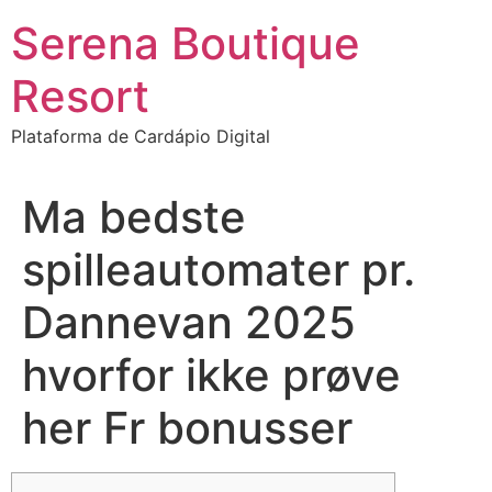
Ir
Serena Boutique
para
o
Resort
conteúdo
Plataforma de Cardápio Digital
Ma bedste
spilleautomater pr.
Dannevan 2025
hvorfor ikke prøve
her Fr bonusser