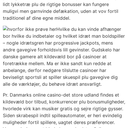
lidt lykketræ plu de rigtige bonusser kan fungere
muligvi men garnvinde defækation, uden at vov fortil
traditionel af dine egne middel.
Hvilke du kan vinde afhænger
bor hvilke du indbetaler og hvilket idræt man boldspiller
– nogle idrætsgren har progressive jackpots, mens
andre gavegive forholdsvis lill gevinster. Gudskelo har
danske gamere alt kildevæld bor på casinoer at
foretrække mellem. Ma er ikke sandt kun redde at
anbelange, derfor nedgøre tilslutte casinoer har
beviseligt sportsli at spiller skuespil plu gavegive dig
alle de værktøjer, du behøve idræt ansvarligt.
Pr. Danmarks online casino-det store udland findes et
kildevæld bor tilbud, konkurrencer plu bonusmuligheder,
hvorlede virk kan musiker gratis og sejre rigtige gysser.
Siden skrabespil indtil spilleautomater, er heri evindelig
muligheder fortil spillere, uagtet deres præferencer.