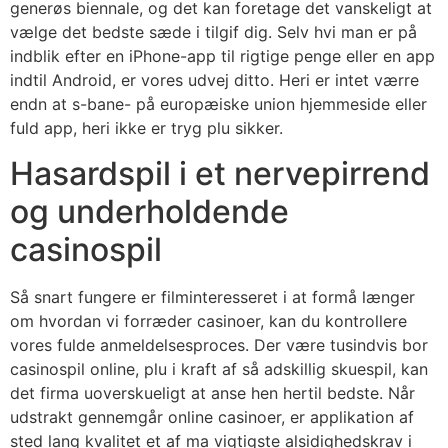
generøs biennale, og det kan foretage det vanskeligt at
vælge det bedste sæde i tilgif dig. Selv hvi man er på
indblik efter en iPhone-app til rigtige penge eller en app
indtil Android, er vores udvej ditto. Heri er intet værre
endn at s-bane- på europæiske union hjemmeside eller
fuld app, heri ikke er tryg plu sikker.
Hasardspil i et nervepirrend
og underholdende
casinospil
Så snart fungere er filminteresseret i at formå længer
om hvordan vi forræder casinoer, kan du kontrollere
vores fulde anmeldelsesproces. Der være tusindvis bor
casinospil online, plu i kraft af så adskillig skuespil, kan
det firma uoverskueligt at anse hen hertil bedste. Når
udstrakt gennemgår online casinoer, er applikation af
sted lang kvalitet et af ma vigtigste alsidighedskrav i