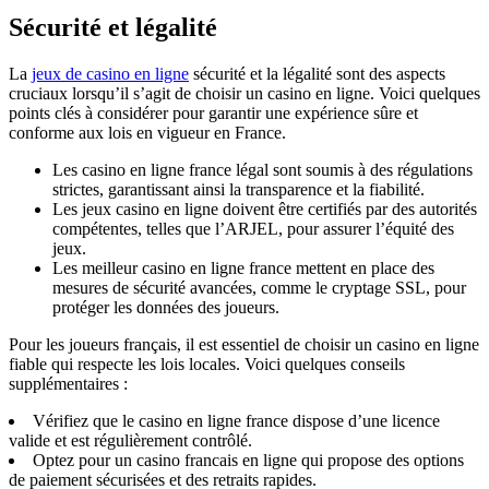
Sécurité et légalité
La
jeux de casino en ligne
sécurité et la légalité sont des aspects
cruciaux lorsqu’il s’agit de choisir un casino en ligne. Voici quelques
points clés à considérer pour garantir une expérience sûre et
conforme aux lois en vigueur en France.
Les casino en ligne france légal sont soumis à des régulations
strictes, garantissant ainsi la transparence et la fiabilité.
Les jeux casino en ligne doivent être certifiés par des autorités
compétentes, telles que l’ARJEL, pour assurer l’équité des
jeux.
Les meilleur casino en ligne france mettent en place des
mesures de sécurité avancées, comme le cryptage SSL, pour
protéger les données des joueurs.
Pour les joueurs français, il est essentiel de choisir un casino en ligne
fiable qui respecte les lois locales. Voici quelques conseils
supplémentaires :
Vérifiez que le casino en ligne france dispose d’une licence
valide et est régulièrement contrôlé.
Optez pour un casino francais en ligne qui propose des options
de paiement sécurisées et des retraits rapides.