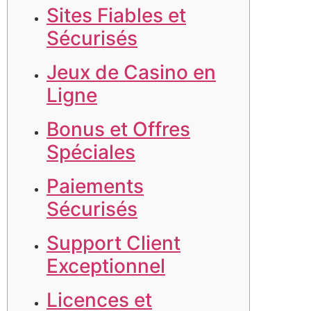
Sites Fiables et
Sécurisés
Jeux de Casino en
Ligne
Bonus et Offres
Spéciales
Paiements
Sécurisés
Support Client
Exceptionnel
Licences et