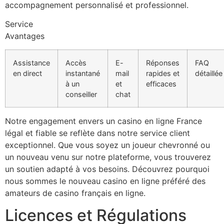
accompagnement personnalisé et professionnel.
Service
Avantages
Assistance
Accès
E-
Réponses
FAQ
en direct
instantané
mail
rapides et
détaillée
à un
et
efficaces
conseiller
chat
Notre engagement envers un casino en ligne France
légal et fiable se reflète dans notre service client
exceptionnel. Que vous soyez un joueur chevronné ou
un nouveau venu sur notre plateforme, vous trouverez
un soutien adapté à vos besoins. Découvrez pourquoi
nous sommes le nouveau casino en ligne préféré des
amateurs de casino français en ligne.
Licences et Régulations