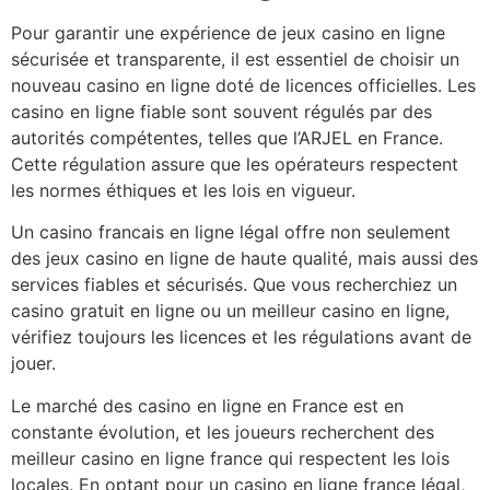
Pour garantir une expérience de jeux casino en ligne
sécurisée et transparente, il est essentiel de choisir un
nouveau casino en ligne doté de licences officielles. Les
casino en ligne fiable sont souvent régulés par des
autorités compétentes, telles que l’ARJEL en France.
Cette régulation assure que les opérateurs respectent
les normes éthiques et les lois en vigueur.
Un casino francais en ligne légal offre non seulement
des jeux casino en ligne de haute qualité, mais aussi des
services fiables et sécurisés. Que vous recherchiez un
casino gratuit en ligne ou un meilleur casino en ligne,
vérifiez toujours les licences et les régulations avant de
jouer.
Le marché des casino en ligne en France est en
constante évolution, et les joueurs recherchent des
meilleur casino en ligne france qui respectent les lois
locales. En optant pour un casino en ligne france légal,