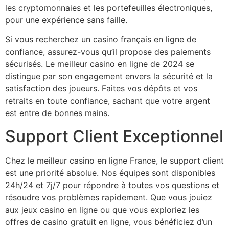
les cryptomonnaies et les portefeuilles électroniques,
pour une expérience sans faille.
Si vous recherchez un casino français en ligne de
confiance, assurez-vous qu’il propose des paiements
sécurisés. Le meilleur casino en ligne de 2024 se
distingue par son engagement envers la sécurité et la
satisfaction des joueurs. Faites vos dépôts et vos
retraits en toute confiance, sachant que votre argent
est entre de bonnes mains.
Support Client Exceptionnel
Chez le meilleur casino en ligne France, le support client
est une priorité absolue. Nos équipes sont disponibles
24h/24 et 7j/7 pour répondre à toutes vos questions et
résoudre vos problèmes rapidement. Que vous jouiez
aux jeux casino en ligne ou que vous exploriez les
offres de casino gratuit en ligne, vous bénéficiez d’un