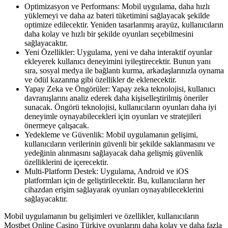
Optimizasyon ve Performans: Mobil uygulama, daha hızlı
yüklemeyi ve daha az bateri tüketimini sağlayacak şekilde
optimize edilecektir. Yeniden tasarlanmış arayüz, kullanıcıların
daha kolay ve hızlı bir şekilde oyunları seçebilmesini
sağlayacaktır.
Yeni Özellikler: Uygulama, yeni ve daha interaktif oyunlar
ekleyerek kullanıcı deneyimini iyileştirecektir. Bunun yanı
sıra, sosyal medya ile bağlantı kurma, arkadaşlarınızla oynama
ve ödül kazanma gibi özellikler de eklenecektir.
Yapay Zeka ve Öngörüler: Yapay zeka teknolojisi, kullanıcı
davranışlarını analiz ederek daha kişiselleştirilmiş öneriler
sunacak. Öngörü teknolojisi, kullanıcıların oyunları daha iyi
deneyimle oynayabilecekleri için oyunları ve stratejileri
önermeye çalışacak.
Yedekleme ve Güvenlik: Mobil uygulamanın gelişimi,
kullanıcıların verilerinin güvenli bir şekilde saklanmasını ve
yedeğinin alınmasını sağlayacak daha gelişmiş güvenlik
özelliklerini de içerecektir.
Multi-Platform Destek: Uygulama, Android ve iOS
platformları için de geliştirilecektir. Bu, kullanıcıların her
cihazdan erişim sağlayarak oyunları oynayabileceklerini
sağlayacaktır.
Mobil uygulamanın bu gelişimleri ve özellikler, kullanıcıların
Mostbet Online Casino Türkiye oyunlarını daha kolay ve daha fazla