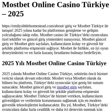
Mostbet Online Casino Türkiye
– 2025
https://emilyslittlehomestead.com/about/ giriş ve Mostbet Türkiye ile
tanışın! 2025 yılına kadar bu platformun genişleme ve gelişim
yolculuğunu takip edin. Mostbet casino ile Türkiye’deki oyunculara
özel teklifler ve güncel giriş yöntemleri sunuyoruz. Mostbet güncel
giriş ve Mostbet giris sayfaları, kullanıcıların kolay ve güvenli bir
şekilde platforma erişmesini sağlıyor. Mosbet ile birlikte, en iyi oyun
deneyimlerini ve en fazla kazanç fırsatlarını bulmayı hedefleyin.
2025 Yılı Mostbet Online Casino Türkiye
2025 yılında Mostbet Online Casino Türkiye, sektörün öncü hizmet
vericisi olarak devam edecektir. Mosbet veya Mostbet olarak da
bilinen bu platform, Türkiye’deki oyuncular için geniş bir sunum
sunacaktır. Mostbet güncel giriş ve
mostbet giriş
sayfaları,
kullanıcıların kolay ve güvenli bir şekilde platforma erişmesini
sağlayacaktır. Mostbet Türkiye’de hizmet verirken, kullanıcıların
güvenliğini ve verilerinin korunmasını sağlamak için en modern
güvenlik teknolojilerini kullanacaktır. Bu yıl, Mostbet, Türkiye’deki
oyunculara daha fazla çeşitlilik ve daha iyi deneyim sunmak için