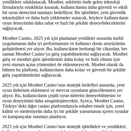
yeniliklere odaklanacak. Mostbet, sektörün önde gelen teknoloji
firmalarıyla ortaklıklar kurarak, kullanıcılarına daha güvenli ve etkili
bir oyun deneyimi sunmayı hedefliyor. Bu işbirlikler, yeni güvenlik
teknolojileri ve daha hızlı yüklemeler sunacak, böylece kullanıcıların
oyun deneyimini daha rahat ve hızlı bir şekilde deneyebileceklerini
sağlayacak.
Mostbet Casino, 2025 yılı için planlanan yenilikler arasında mobil
uygulamanın daha iyi performansını ve kullanıcı dostu arayüzünün
geliştirilmesi yer alıyor. Bu, kullanıcıların herhangi bir cihazdan, her
zaman Mostbet Casino’ya giriş yapabilmelerini sağlayacak. Mostbet
giriş ve mostbet giris işlemlerinin daha kolay ve hızlı olması için
yeni oturum açma yöntemleri de eklenmeyecek. Mosbet olarak da
bilinen bu platform, kullanıcıların daha kolay ve güvenli bir şekilde
giriş yapabilmelerini sağlayacak.
2025 yılı için Mostbet Casino’nun stratejik hedefleri arasında, yeni
oyun türlerinin eklenmesi ve mevcut oyunların güncellenmesi yer
alıyor. Bu, kullanıcıların çeşitli oyun türlerini deneyebilmesini ve
oyun deneyimini daha zenginleştirecektir. Ayrıca, Mostbet Casino,
Türkiye’deki diğer casino platformlarıyla rekabet etmek için, yerel
kültür ve medeniyetin daha iyi bir şekilde yansımasını içeren oyunlar
ve kampanyalar sunmayı planlıyor.
2025 yılı için Mostbet Casino’nun stratejik işbirlikleri ve yenilikleri,