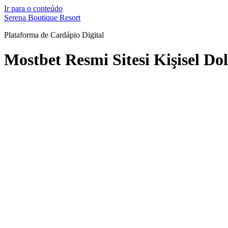
Ir para o conteúdo
Serena Boutique Resort
Plataforma de Cardápio Digital
Mostbet Resmi Sitesi Kişisel Do