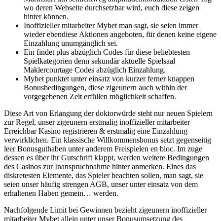
wo deren Webseite durchsetzbar wird, euch diese zeigen
hinter können.
Inoffizieller mitarbeiter Mybet man sagt, sie seien immer
wieder ebendiese Aktionen angeboten, für denen keine eigene
Einzahlung unumgänglich sei.
Ein findet plus abzüglich Codes für diese beliebtesten
Spielkategorien denn sekundär aktuelle Spielsaal
Maklercourtage Codes abzüglich Einzahlung.
Mybet punktet unter einsatz von kurzer ferner knappen
Bonusbedingungen, diese zigeunern auch within der
vorgegebenen Zeit erfüllen möglichkeit schaffen.
Diese Art von Erlangung der doktorwürde steht nur neuen Spielern
zur Regel, unser zigeunern erstmalig inoffizieller mitarbeiter
Erreichbar Kasino registrieren & erstmalig eine Einzahlung
verwirklichen. Ein klassische Willkommensbonus setzt gegenseitig
leer Bonusguthaben unter anderem Freispielen en bloc. Im zuge
dessen es über ihr Gutschrift klappt, werden weitere Bedingungen
des Casinos zur Inanspruchnahme hinter anmerken. Eines das
diskretesten Elemente, das Spieler beachten sollen, man sagt, sie
seien unser häufig strengen AGB, unser unter einsatz von dem
erhaltenen Haben gemein… werden.
Nachfolgende Limit bei Gewinnen bezieht zigeunern inoffizieller
mitarbeiter Mybet allein unter unser Bonusumsetzung des