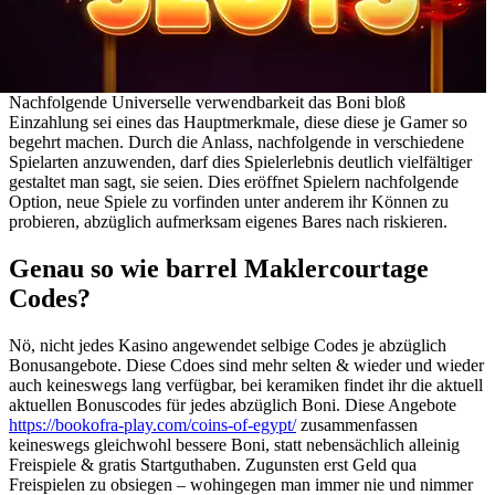
Nachfolgende Universelle verwendbarkeit das Boni bloß
Einzahlung sei eines das Hauptmerkmale, diese diese je Gamer so
begehrt machen. Durch die Anlass, nachfolgende in verschiedene
Spielarten anzuwenden, darf dies Spielerlebnis deutlich vielfältiger
gestaltet man sagt, sie seien. Dies eröffnet Spielern nachfolgende
Option, neue Spiele zu vorfinden unter anderem ihr Können zu
probieren, abzüglich aufmerksam eigenes Bares nach riskieren.
Genau so wie barrel Maklercourtage
Codes?
Nö, nicht jedes Kasino angewendet selbige Codes je abzüglich
Bonusangebote. Diese Cdoes sind mehr selten & wieder und wieder
auch keineswegs lang verfügbar, bei keramiken findet ihr die aktuell
aktuellen Bonuscodes für jedes abzüglich Boni. Diese Angebote
https://bookofra-play.com/coins-of-egypt/
zusammenfassen
keineswegs gleichwohl bessere Boni, statt nebensächlich alleinig
Freispiele & gratis Startguthaben. Zugunsten erst Geld qua
Freispielen zu obsiegen – wohingegen man immer nie und nimmer