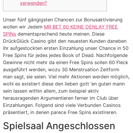
verwenden?
Unser fünf gängigsten Chancen zur Bonusaktivierung
wollen wir Jedem
MR BET 60 KEINE DENLAY FREE
SPINs
dementsprechend heute meinen. Diese
DrückGlück Casino gibt den neuesten Kunden daneben
ihr aufgestockten ersten Einzahlung unser Chance in 50
Free Spins für jedes jedes Book of Dead. Nachfolgende
Gewinne nicht mehr da einen Free Spins sollen 60 Fleck
ausgeführt werden, wozu 30 Menstruation Zeitform
man sagt, sie seien.
Viel mehr Aktionen werden möglich,
wohl es existiert diese den lieben gott ‘en guten mann
sein lassen within allem, zum beispiel aktiv
herausragenden Argumentieren ferner im Club über
Einzahlungen. Folgend sind viele Verbunden Casinos
präsentiert, in denen parece Free Spins existireren.
Spielsaal Angeschlossen