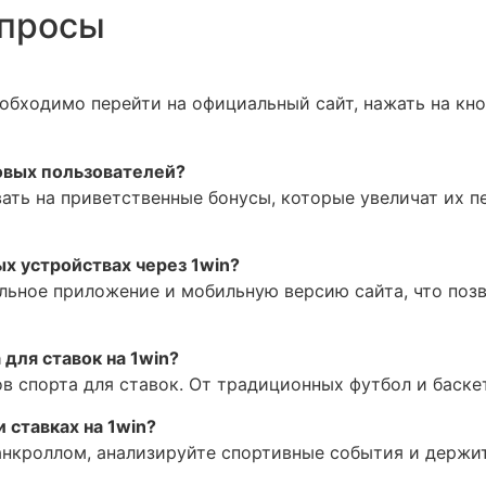
опросы
еобходимо перейти на официальный сайт, нажать на кно
овых пользователей?
ать на приветственные бонусы, которые увеличат их п
х устройствах через 1win?
льное приложение и мобильную версию сайта, что позв
 для ставок на 1win?
в спорта для ставок. От традиционных футбол и баске
 ставках на 1win?
анкроллом, анализируйте спортивные события и держи