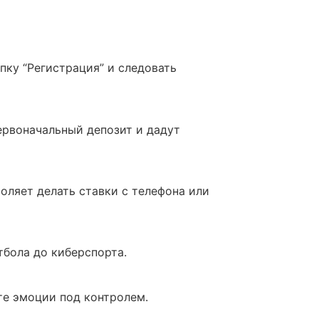
пку “Регистрация” и следовать
ервоначальный депозит и дадут
оляет делать ставки с телефона или
тбола до киберспорта.
те эмоции под контролем.