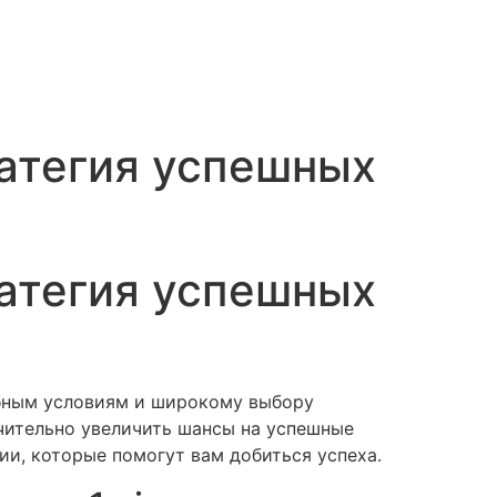
ратегия успешных
ратегия успешных
обным условиям и широкому выбору
чительно увеличить шансы на успешные
ии, которые помогут вам добиться успеха.