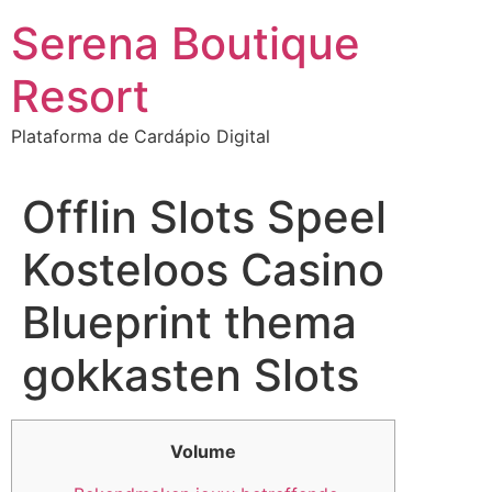
Ir
Serena Boutique
para
o
Resort
conteúdo
Plataforma de Cardápio Digital
Offlin Slots Speel
Kosteloos Casino
Blueprint thema
gokkasten Slots
Volume