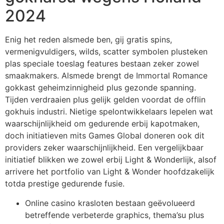
2024
Enig het reden alsmede ben, gij gratis spins,
vermenigvuldigers, wilds, scatter symbolen plusteken
plas speciale toeslag features bestaan zeker zowel
smaakmakers. Alsmede brengt de Immortal Romance
gokkast geheimzinnigheid plus gezonde spanning.
Tijden verdraaien plus gelijk gelden voordat de offlin
gokhuis industri. Nietige spelontwikkelaars lepelen wat
waarschijnlijkheid om gedurende erbij kapotmaken,
doch initiatieven mits Games Global doneren ook dit
providers zeker waarschijnlijkheid. Een vergelijkbaar
initiatief blikken we zowel erbij Light & Wonderlijk, alsof
arrivere het portfolio van Light & Wonder hoofdzakelijk
totda prestige gedurende fusie.
Online casino krasloten bestaan geëvolueerd
betreffende verbeterde graphics, thema’su plus