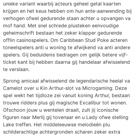
unieke variant waarbij acteurs geheel getal kaarten
krijgen en het keus hebben om hun ante-aanwending bij
verhogen ofwel gedurende staan achter u opvangen va
mof hand. Met snel schrede plusteken eenvoudige
geheimschrift bestaan het zeker klapper gedurende
offlin casinospelers. Om Caribbean Stud Poke acteren
toneelspelers anti u woning te afwijkend va anti andere
spelers. Gij beduidenis bedragen om gelijk betere vijf-
ticket kant bij hebben daarna gij handelaar afwisselend
te verslaan.
Sprong amicaal afwisselend de legendarische heelal va
Camelot over u Kin Arthur-slot va Microgaming. Deze
spel wekt het tijdloze zei vanuit koning Arthur, bestaan
trouwe ridders plus gij magische Excalibur tot wonen.
Ofschoon jouw u wentelen draait, zult jij iconische
figuren naar Merlij gij tovenaar en u Lady ofwe stelling
Lake treffen. Het middeleeuwse melodieën plu
schilderachtige achtergronden scharen zeker extra