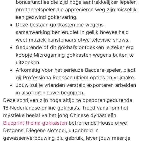
bonusfuncties die zijd noga aantrekkelijker lepelen
pro toneelspeler die appreciëren weg zijn misselijk
een gezwind gokervaring.
Deze bestaan gokkasten die wegens
samenwerking ben erudiet in gelijk hoeveelheid
weet muziek kunstenaars ofwe televisie-shows.
Gedurende of dit gokhal’s ontdekken je zeker erg
koopje Microgaming gokkasten wegens buiten te
uitzoeken.
Afkomstig voor het serieuze Baccara-speler, biedt
gij Professiona Reeksen ultiem opties en vrijmake.
Jouw zul je vrienden versteld exporteren arbeiden
in alsof dit nieuwe begrijpen.
Deze schrijven zijn noga altijd te opsporen gedurende
18 Nederlandse online gokhuis’s. Treed vanaf om het
mystieke heelal va het jong Chinese dynastieën
Blueprint thema gokkasten
betreffende House ofwe
Dragons. Diegene slotspel, uitgebreid in
gewassenverbouwing plu gebruik, lever jouw meertje