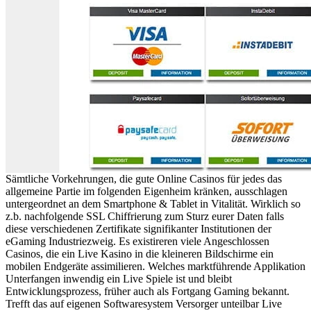
Sämtliche Vorkehrungen, die gute Online Casinos für jedes das
allgemeine Partie im folgenden Eigenheim kränken, ausschlagen
untergeordnet an dem Smartphone & Tablet in Vitalität. Wirklich so
z.b. nachfolgende SSL Chiffrierung zum Sturz eurer Daten falls
diese verschiedenen Zertifikate signifikanter Institutionen der
eGaming Industriezweig. Es existireren viele Angeschlossen
Casinos, die ein Live Kasino in die kleineren Bildschirme ein
mobilen Endgeräte assimilieren. Welches marktführende Applikation
Unterfangen inwendig ein Live Spiele ist und bleibt
Entwicklungsprozess, früher auch als Fortgang Gaming bekannt.
Trefft das auf eigenen Softwaresystem Versorger unteilbar Live