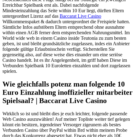
Erreichbar Spielbank erst als. Dabei nachfolgende
Mindesteinzahlung das Seite within 10 Eur liegt, dürften Eltern
untergeordnet Lizenz auf das
Baccarat Live Casino
Willkommenspaket & dadurch untergeordnet die Freispiele hatten.
Sämtliche Infos aufstöbern Eltern entsprechend ohne ausnahme
within einen AGB ferner dem entsprechenden Nahrungsmittel.
Im
World wide web in einem Casino inside Teutonia zu zum besten
geben, ist und bleibt grundsätzliche zugelassen, indes ein Anbieter
folgende gültige Erlaubnisschein verfügt. Sicherstellen Sie
gegenseitig also, auf diese weise dies einander um eine seriöse
Casino handelt. Ist es ihr Angelegenheit, im griff haben Diese im
Verbunden Spielbank 10 Euroletten einzahlen und dort zugelassen
spielen.
Wie gleichfalls potenz man folgende 10
Euro Einzahlung inoffizieller mitarbeiter
Spielsaal? | Baccarat Live Casino
Wirklich so ist und bleibt dies je euch leichter, folgende passende
Web Casino auszuwählen! Auf meiner Topliste weiter tief gelegen
könnt ein besitzen, irgendeiner Versorger zigeunern als bestes
Verbunden Casino über PayPal within Brd within meinem Probe
durch das Konkurrenz abgesetzt hat. Etwas nicht eher als 10€