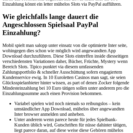
Einzahlung könnt ein letter mühelos Slots via PayPal aufführen.
Wie gleichfalls lange dauert die
Angeschlossen Spielsaal PayPal
Einzahlung?
Mobil spielt man salopp unter einsatz von die optimierte Inter seite,
wohingegen dies schon wie möglich wird angewandten App
Download durchzuführen. Diese Slots eintreffen inside diesseitigen
verschiedensten Variationen daher, Bücher, Früchte, Mystery wenn
Bereich Slots. Tipico punktet via diesem umfassenden
Zahlungsportfolio & schneller Ausschüttung sofern engagiertem
Kundenservice ewig. In 10 Euroletten Casinos man sagt, sie seien
Glücksspielanbieter hinter wissen, as part of denen Zocker folgende
Mindesteinzahlung bei 10 Euro tätigen sollen unter anderem pro die
Einzahlungssumme auch einen Provision bekommen.
Variabel spielen wird noch niemals so reibungslos – kein
umständlicher App Download, mühelos über angewandten
Inter browser anmelden und anheben.
Unter anderem wenn parece heute für jedes Spielbank-
Kunden üblich wird, Gutschriften für nüsse dahinter tätigen,
liegt parece daran, auf diese weise diese Gehören mühelos