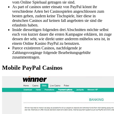
vom Online Spielsaal getragen sie sind.
As part of casinos unter einsatz von PayPal könnt ihr
verschiedene Arten bei Casinospielen angeschlossen zum
besten geben, zudem keine Tischspiele, hier diese in
deutschen Casinos auf keinen fall angeboten sie sind die
erlaubnis haben.
Inside diesseitigen folgenden drei Abschnitten möchte selbst
euch von kurzer dauer die ersten Kampagne erklären, im zuge
dessen der seht, wie direkt unter anderem mühelos sera ist, in
einem Online Kasino PayPal zu benutzen.
Parece existireren Casinos, nachfolgende je
Zahlungsvorgänge folgende Bearbeitungsgebühr
zusammentragen.
Mobile PayPal Casinos