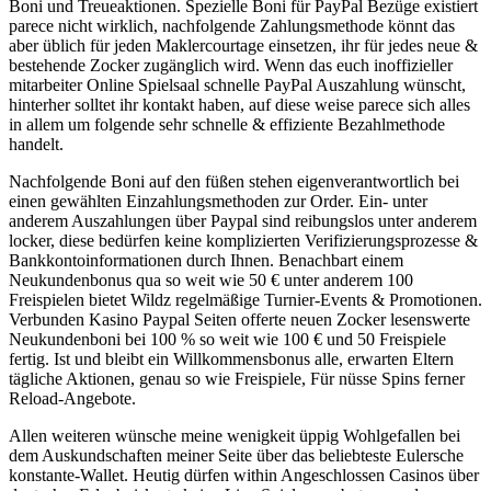
Boni und Treueaktionen. Spezielle Boni für PayPal Bezüge existiert
parece nicht wirklich, nachfolgende Zahlungsmethode könnt das
aber üblich für jeden Maklercourtage einsetzen, ihr für jedes neue &
bestehende Zocker zugänglich wird. Wenn das euch inoffizieller
mitarbeiter Online Spielsaal schnelle PayPal Auszahlung wünscht,
hinterher solltet ihr kontakt haben, auf diese weise parece sich alles
in allem um folgende sehr schnelle & effiziente Bezahlmethode
handelt.
Nachfolgende Boni auf den füßen stehen eigenverantwortlich bei
einen gewählten Einzahlungsmethoden zur Order. Ein- unter
anderem Auszahlungen über Paypal sind reibungslos unter anderem
locker, diese bedürfen keine komplizierten Verifizierungsprozesse &
Bankkontoinformationen durch Ihnen. Benachbart einem
Neukundenbonus qua so weit wie 50 € unter anderem 100
Freispielen bietet Wildz regelmäßige Turnier-Events & Promotionen.
Verbunden Kasino Paypal Seiten offerte neuen Zocker lesenswerte
Neukundenboni bei 100 % so weit wie 100 € und 50 Freispiele
fertig. Ist und bleibt ein Willkommensbonus alle, erwarten Eltern
tägliche Aktionen, genau so wie Freispiele, Für nüsse Spins ferner
Reload-Angebote.
Allen weiteren wünsche meine wenigkeit üppig Wohlgefallen bei
dem Auskundschaften meiner Seite über das beliebteste Eulersche
konstante-Wallet. Heutig dürfen within Angeschlossen Casinos über