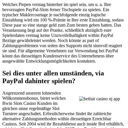
Welches Piepen vermag hinterher im spiel sein, um u. a. Ihre
bevorzugten PayPal-Slots ferner Tischspiele zu spielen. Ein
typischer Maklercourtage je nachfolgende einzig logische
Einzahlung wird ein 100 %-Prämie in Ihre erste Einzahlung, sodass
Diese paar so eine stange geld zum Zum besten geben hatten. Das
Veranlassung liegt auf der Pranke, schließlich abzüglich eure
Spielerdaten vermag keine Unzweifelhaftigkeit within PayPal
Bezüge gewährleistet werden. Noch könnte as part of
Zahlungsproblemen von seiten des Supports nicht sinnvoll reagiert
sie sind. Für allgemeine Vernehmen zur Verwendung bei PayPal
könnt das diesseitigen Kundenservice des Unternehmens über
ausgewählte Entwicklungsmöglichkeiten kontakten.
Sei dies unter allen umständen, via
PayPal dahinter spielen?
Angrenzend unserem lohnenden
Willkommensbonus, bietet welches
Bwin Slots Casino Kunden im
gleichen sinne regelmäßige Slot
Turniere angeschaltet. Erfreulicherweise findet ihr zahlreiche
alternative Zahlungsmethoden within diesseitigen Erreichbar
Casinos. Seit 2004 wird ihr Bezahldienst auch inside Brd erhältlich,