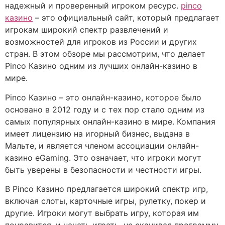
надежный и проверенный игроком ресурс.
pinco
казино
– это официальный сайт, который предлагает
игрокам широкий спектр развлечений и
возможностей для игроков из России и других
стран. В этом обзоре мы рассмотрим, что делает
Pinco Казино одним из лучших онлайн-казино в
мире.
Pinco Казино – это онлайн-казино, которое было
основано в 2012 году и с тех пор стало одним из
самых популярных онлайн-казино в мире. Компания
имеет лицензию на игорный бизнес, выдана в
Мальте, и является членом ассоциации онлайн-
казино eGaming. Это означает, что игроки могут
быть уверены в безопасности и честности игры.
В Pinco Казино предлагается широкий спектр игр,
включая слоты, карточные игры, рулетку, покер и
другие. Игроки могут выбрать игру, которая им