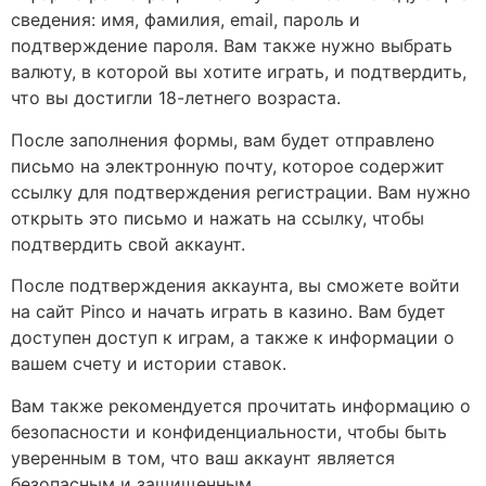
сведения: имя, фамилия, email, пароль и
подтверждение пароля. Вам также нужно выбрать
валюту, в которой вы хотите играть, и подтвердить,
что вы достигли 18-летнего возраста.
После заполнения формы, вам будет отправлено
письмо на электронную почту, которое содержит
ссылку для подтверждения регистрации. Вам нужно
открыть это письмо и нажать на ссылку, чтобы
подтвердить свой аккаунт.
После подтверждения аккаунта, вы сможете войти
на сайт Pinco и начать играть в казино. Вам будет
доступен доступ к играм, а также к информации о
вашем счету и истории ставок.
Вам также рекомендуется прочитать информацию о
безопасности и конфиденциальности, чтобы быть
уверенным в том, что ваш аккаунт является
безопасным и защищенным.