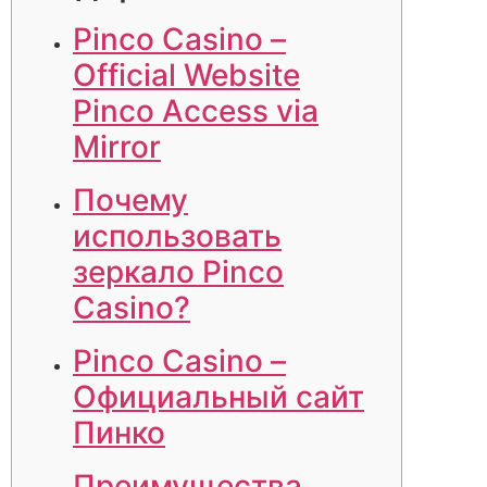
Pinco Casino –
Official Website
Pinco Access via
Mirror
Почему
использовать
зеркало Pinco
Casino?
Pinco Casino –
Официальный сайт
Пинко
Преимущества