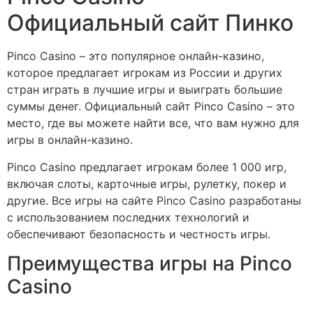
Официальный сайт Пинко
Pinco Casino – это популярное онлайн-казино,
которое предлагает игрокам из России и других
стран играть в лучшие игры и выиграть большие
суммы денег. Официальный сайт Pinco Casino – это
место, где вы можете найти все, что вам нужно для
игры в онлайн-казино.
Pinco Casino предлагает игрокам более 1 000 игр,
включая слоты, карточные игры, рулетку, покер и
другие. Все игры на сайте Pinco Casino разработаны
с использованием последних технологий и
обеспечивают безопасность и честность игры.
Преимущества игры на Pinco
Casino