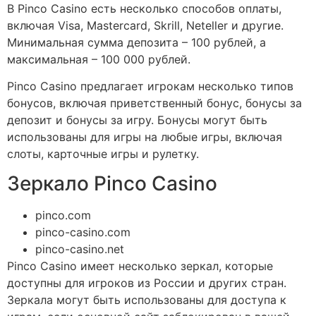
В Pinco Casino есть несколько способов оплаты,
включая Visa, Mastercard, Skrill, Neteller и другие.
Минимальная сумма депозита – 100 рублей, а
максимальная – 100 000 рублей.
Pinco Casino предлагает игрокам несколько типов
бонусов, включая приветственный бонус, бонусы за
депозит и бонусы за игру. Бонусы могут быть
использованы для игры на любые игры, включая
слоты, карточные игры и рулетку.
Зеркало Pinco Casino
pinco.com
pinco-casino.com
pinco-casino.net
Pinco Casino имеет несколько зеркал, которые
доступны для игроков из России и других стран.
Зеркала могут быть использованы для доступа к