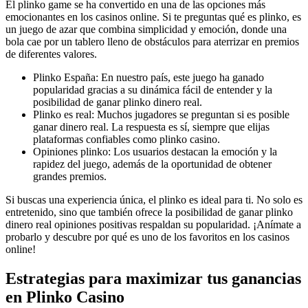
El plinko game se ha convertido en una de las opciones más
emocionantes en los casinos online. Si te preguntas qué es plinko, es
un juego de azar que combina simplicidad y emoción, donde una
bola cae por un tablero lleno de obstáculos para aterrizar en premios
de diferentes valores.
Plinko España: En nuestro país, este juego ha ganado
popularidad gracias a su dinámica fácil de entender y la
posibilidad de ganar plinko dinero real.
Plinko es real: Muchos jugadores se preguntan si es posible
ganar dinero real. La respuesta es sí, siempre que elijas
plataformas confiables como plinko casino.
Opiniones plinko: Los usuarios destacan la emoción y la
rapidez del juego, además de la oportunidad de obtener
grandes premios.
Si buscas una experiencia única, el plinko es ideal para ti. No solo es
entretenido, sino que también ofrece la posibilidad de ganar plinko
dinero real opiniones positivas respaldan su popularidad. ¡Anímate a
probarlo y descubre por qué es uno de los favoritos en los casinos
online!
Estrategias para maximizar tus ganancias
en Plinko Casino