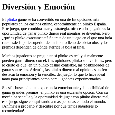
Diversión y Emoción
El
plinko
game se ha convertido en una de las opciones más
populares en los casinos online, especialmente en plinko España.
Este juego, que combina azar y estrategia, ofrece a los jugadores la
oportunidad de ganar plinko dinero real mientras se divierten. Pero,
¿qué es plinko exactamente? Se trata de un juego en el que una bola
cae desde la parte superior de un tablero lleno de obstáculos, y los
premios dependen de dónde aterrice la bola al final.
Muchos jugadores se preguntan si plinko es real y si realmente
pueden ganar dinero con él. Las opiniones plinko son variadas, pero
lo cierto es que, en un plinko casino confiable, las posibilidades de
ganar son reales. Además, las plinko dinero real opiniones suelen
destacar la emoción y la sencillez del juego, lo que lo hace ideal
tanto para principiantes como para jugadores experimentados.
Si estás buscando una experiencia emocionante y la posibilidad de
ganar grandes premios, el plinko es una excelente opción. Con su
mecánica sencilla y la oportunidad de jugar con plinko dinero real,
este juego sigue conquistando a más personas en todo el mundo.
¡Anímate a probarlo y descubre por qué tantos jugadores lo
recomiendan!