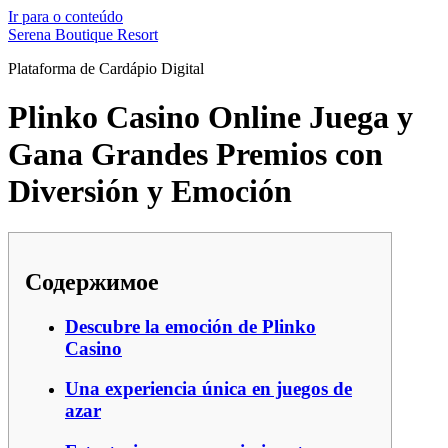
Ir para o conteúdo
Serena Boutique Resort
Plataforma de Cardápio Digital
Plinko Casino Online Juega y
Gana Grandes Premios con
Diversión y Emoción
Содержимое
Descubre la emoción de Plinko
Casino
Una experiencia única en juegos de
azar