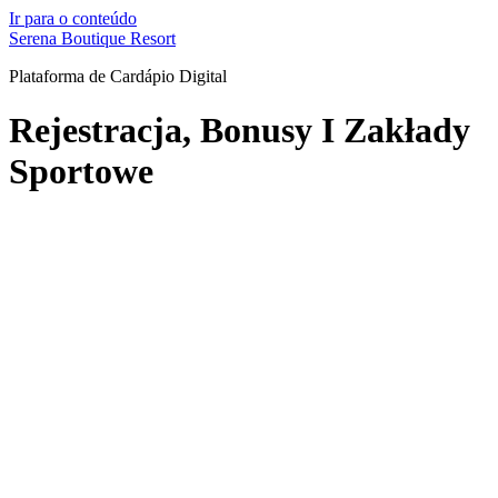
Ir para o conteúdo
Serena Boutique Resort
Plataforma de Cardápio Digital
Rejestracja, Bonusy I Zakłady
Sportowe