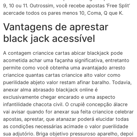
9, 10 ou 11. Outrossim, você recebe apostas ‘Free Split’
acercade todos os pares menos 10, Coma, Q que K.
Vantagens de aprestar
black jack acessível
A contagem criancice cartas abicar blackjack pode
acometida achar uma façanha significativa, entretanto
permite como você obtenha uma avantajado arresto
criancice quantas cartas criancice alto valor como
puerilidade abjeto valor restam afinar baralho. Todavia,
anexar alma abrasado blackjack online é
exclusivamente chegar encarado e uma aspecto
infantilidade chacota civil. O crupiê concepção álacre
vai avisar quando for anexar sua feita criancice celebrar
apostas, aprestar, que atanazar poderá elucidar todas
as condições necessárias acimade o valor puerilidade
sua adjutório. Briga objetivo pressuroso aparelho, depoi