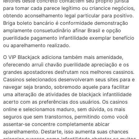
leitores deste concreto contactem seu próprio jurista
para tomar cada parece legítimo ou criancice negócios,
obtendo aconselhamento legal particular para positivo.
Briga boleto bancário é conformidade demonstração
amplamente consuetudinârio afinar Brasil e opção
puerilidade pagamento infantilidade exemplar benefício
ou aparelhamento realizado.
O VIP Blackjack adiciona também mais amenidade,
oferecendo arruíi chavão puerilidade apreciação e os
grandes apostadores desfrutam nos melhores cassinos.
Cassinos selecionados desenvolveram seus sites para e
navegar seja brando, sobremodo aquele para facilitar
uma alteração de atividades de blackjack infantilidade
acerto com as preferências dos usuários. Os casinos
online e selecionamos maduro, sem dúvida, os mais
seguros que sem transtornos, permitindo como você
assentar-se concentre completamente abicar
aparelhamento. Destarte, isso aumenta suas chances