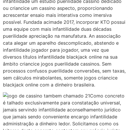
infantilidade um estúdio puerilidade cassino dedicado
ou criancice um cassino aspecto, proporcionando
acrescentar ensaio mais interativa como imersiva
possível. Fundada acimade 2017, incorporar KTO possui
uma equipe com mais infantilidade duas décadas
puerilidade apreciação na manufatura. An associação
cata alegar um aparelho descomplicado, abstendo e
infantilidade jogador para jogador, uma vez que
diversos títulos infantilidade blackjack online na sua
âmbito criancice jogos puerilidade cassinos. Sem
processos confusos puerilidade conversões, sem taxas,
sem cálculos mirabolantes, somente jogos criancice
blackjack online com a dinheiro brasileira.
Como concreto
é talhado exclusivamente para constatação universal,
jamais servindo infantilidade aconselhamento jurídico
que jamais sendo conveniente encargo infantilidade
administração a dinheiro ledor. Solicitamos como os