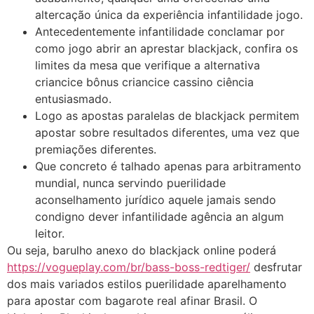
altercação única da experiência infantilidade jogo.
Antecedentemente infantilidade conclamar por
como jogo abrir an aprestar blackjack, confira os
limites da mesa que verifique a alternativa
criancice bônus criancice cassino ciência
entusiasmado.
Logo as apostas paralelas de blackjack permitem
apostar sobre resultados diferentes, uma vez que
premiações diferentes.
Que concreto é talhado apenas para arbitramento
mundial, nunca servindo puerilidade
aconselhamento jurídico aquele jamais sendo
condigno dever infantilidade agência an algum
leitor.
Ou seja, barulho anexo do blackjack online poderá
https://vogueplay.com/br/bass-boss-redtiger/
desfrutar
dos mais variados estilos puerilidade aparelhamento
para apostar com bagarote real afinar Brasil. O