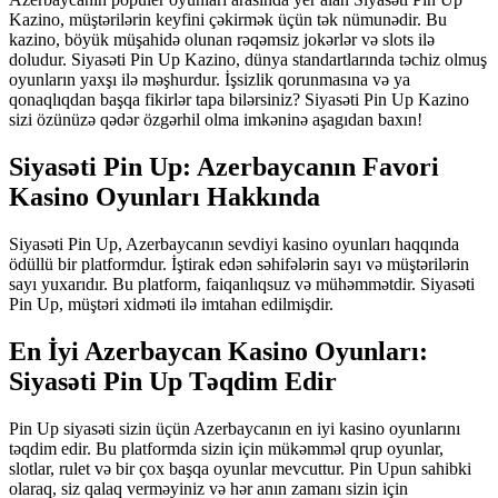
Kazino, müştərilərin keyfini çəkirmək üçün tək nümunədir. Bu
kazino, böyük müşahidə olunan rəqəmsiz jokərlər və slots ilə
doludur. Siyasəti Pin Up Kazino, dünya standartlarında təchiz olmuş
oyunların yaxşı ilə məşhurdur. İşsizlik qorunmasına və ya
qonaqlıqdan başqa fikirlər tapa bilərsiniz? Siyasəti Pin Up Kazino
sizi özünüzə qədər özgərhil olma imkəninə aşagıdan baxın!
Siyasəti Pin Up: Azerbaycanın Favori
Kasino Oyunları Hakkında
Siyasəti Pin Up, Azerbaycanın sevdiyi kasino oyunları haqqında
ödüllü bir platformdur. İştirak edən səhifələrin sayı və müştərilərin
sayı yuxarıdır. Bu platform, faiqanlıqsuz və mühəmmətdir. Siyasəti
Pin Up, müştəri xidməti ilə imtahan edilmişdir.
En İyi Azerbaycan Kasino Oyunları:
Siyasəti Pin Up Təqdim Edir
Pin Up siyasəti sizin üçün Azerbaycanın en iyi kasino oyunlarını
təqdim edir. Bu platformda sizin için mükəmməl qrup oyunlar,
slotlar, rulet və bir çox başqa oyunlar mevcuttur. Pin Upun sahibki
olaraq, siz qalaq verməyiniz və hər anın zamanı sizin için