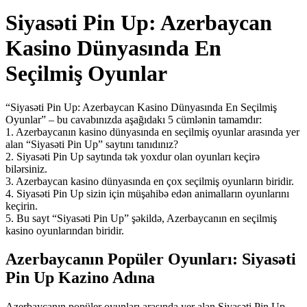
Siyasəti Pin Up: Azerbaycan
Kasino Dünyasında En
Seçilmiş Oyunlar
“Siyasəti Pin Up: Azerbaycan Kasino Dünyasında En Seçilmiş
Oyunlar” – bu cavabınızda aşağıdakı 5 cümlənin tamamdır:
1. Azerbaycanın kasino dünyasında en seçilmiş oyunlar arasında yer
alan “Siyasəti Pin Up” saytını tanıdınız?
2. Siyasəti Pin Up saytında tək yoxdur olan oyunları keçirə
bilərsiniz.
3. Azerbaycan kasino dünyasında en çox seçilmiş oyunların biridir.
4. Siyasəti Pin Up sizin için müşahibə edən animalların oyunlarını
keçirin.
5. Bu sayt “Siyasəti Pin Up” şəkildə, Azerbaycanın en seçilmiş
kasino oyunlarından biridir.
Azerbaycanın Popüler Oyunları: Siyasəti
Pin Up Kazino Adına
Azerbaycanın popüler oyunları arasında yer alan Siyasəti Pin Up