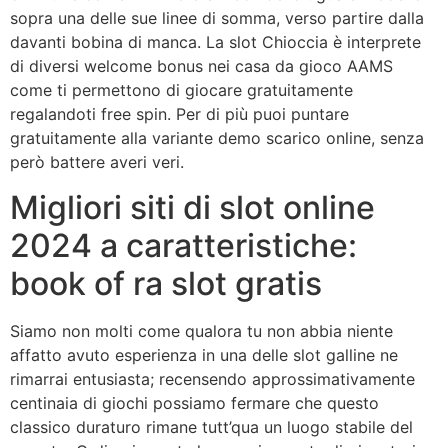
sopra una delle sue linee di somma, verso partire dalla
davanti bobina di manca. La slot Chioccia è interprete
di diversi welcome bonus nei casa da gioco AAMS
come ti permettono di giocare gratuitamente
regalandoti free spin. Per di più puoi puntare
gratuitamente alla variante demo scarico online, senza
però battere averi veri.
Migliori siti di slot online
2024 a caratteristiche:
book of ra slot gratis
Siamo non molti come qualora tu non abbia niente
affatto avuto esperienza in una delle slot galline ne
rimarrai entusiasta; recensendo approssimativamente
centinaia di giochi possiamo fermare che questo
classico duraturo rimane tutt’qua un luogo stabile del