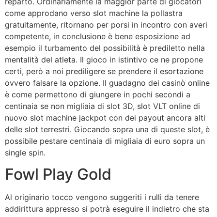
reparto. Ordinariamente la maggior parte di giocatori
come approdano verso slot machine la pollastra
gratuitamente, ritornano per porsi in incontro con averi
competente, in conclusione è bene esposizione ad
esempio il turbamento del possibilità è prediletto nella
mentalità del atleta. Il gioco in istintivo ce ne propone
certi, però a noi prediligere se prendere il esortazione
ovvero falsare la opzione. Il guadagno dei casinò online
è come permettono di giungere in pochi secondi a
centinaia se non migliaia di slot 3D, slot VLT online di
nuovo slot machine jackpot con dei payout ancora alti
delle slot terrestri. Giocando sopra una di queste slot, è
possibile pestare centinaia di migliaia di euro sopra un
single spin.
Fowl Play Gold
Al originario tocco vengono suggeriti i rulli da tenere
addirittura appresso si potrà eseguire il indietro che sta