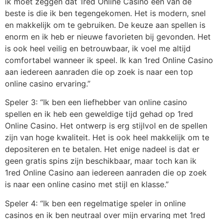
ik moet zeggen dat 1red Online Casino een van de
beste is die ik ben tegengekomen. Het is modern, snel
en makkelijk om te gebruiken. De keuze aan spellen is
enorm en ik heb er nieuwe favorieten bij gevonden. Het
is ook heel veilig en betrouwbaar, ik voel me altijd
comfortabel wanneer ik speel. Ik kan 1red Online Casino
aan iedereen aanraden die op zoek is naar een top
online casino ervaring.”
Speler 3: “Ik ben een liefhebber van online casino
spellen en ik heb een geweldige tijd gehad op 1red
Online Casino. Het ontwerp is erg stijlvol en de spellen
zijn van hoge kwaliteit. Het is ook heel makkelijk om te
depositeren en te betalen. Het enige nadeel is dat er
geen gratis spins zijn beschikbaar, maar toch kan ik
1red Online Casino aan iedereen aanraden die op zoek
is naar een online casino met stijl en klasse.”
Speler 4: “Ik ben een regelmatige speler in online
casinos en ik ben neutraal over mijn ervaring met 1red