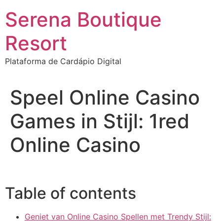
Ir
Serena Boutique
para
o
Resort
conteúdo
Plataforma de Cardápio Digital
Speel Online Casino
Games in Stijl: 1red
Online Casino
Table of contents
Geniet van Online Casino Spellen met Trendy Stijl: