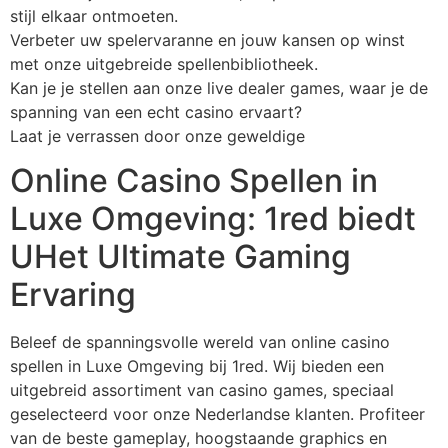
stijl elkaar ontmoeten.
Verbeter uw spelervaranne en jouw kansen op winst
met onze uitgebreide spellenbibliotheek.
Kan je je stellen aan onze live dealer games, waar je de
spanning van een echt casino ervaart?
Laat je verrassen door onze geweldige
Online Casino Spellen in
Luxe Omgeving: 1red biedt
UHet Ultimate Gaming
Ervaring
Beleef de spanningsvolle wereld van online casino
spellen in Luxe Omgeving bij 1red. Wij bieden een
uitgebreid assortiment van casino games, speciaal
geselecteerd voor onze Nederlandse klanten. Profiteer
van de beste gameplay, hoogstaande graphics en