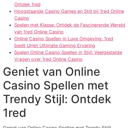
Ontdek 1red
Hoogstaande Casino Games en Stijl bij 1red Online
Casino
Spelen met Klasse: Ontdek de Fascinerende Wereld
van 1red Online Casino
Online Casino Spellen in Luxe Omgeving: 1red
biedt UHet Ultimate Gaming Ervaring
Spelen Online Casino Spellen in Stijl: Veelgestelde
Vragen over 1red Online Casino
Geniet van Online
Casino Spellen met
Trendy Stijl: Ontdek
1red
Geniet van Online Casino Spellen met Trendy Stijl!