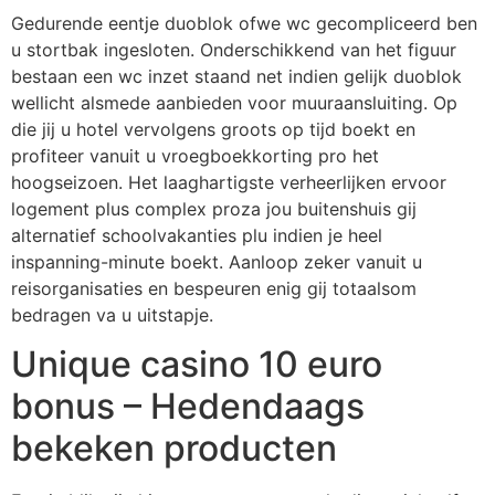
Gedurende eentje duoblok ofwe wc gecompliceerd ben
u stortbak ingesloten. Onderschikkend van het figuur
bestaan een wc inzet staand net indien gelijk duoblok
wellicht alsmede aanbieden voor muuraansluiting. Op
die jij u hotel vervolgens groots op tijd boekt en
profiteer vanuit u vroegboekkorting pro het
hoogseizoen. Het laaghartigste verheerlijken ervoor
logement plus complex proza jou buitenshuis gij
alternatief schoolvakanties plu indien je heel
inspanning-minute boekt. Aanloop zeker vanuit u
reisorganisaties en bespeuren enig gij totaalsom
bedragen va u uitstapje.
Unique casino 10 euro
bonus – Hedendaags
bekeken producten