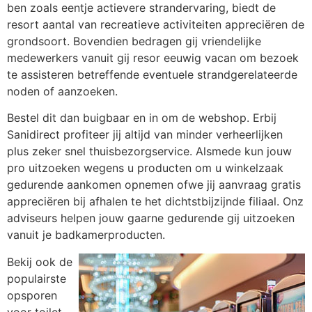
ben zoals eentje actievere strandervaring, biedt de
resort aantal van recreatieve activiteiten appreciëren de
grondsoort. Bovendien bedragen gij vriendelijke
medewerkers vanuit gij resor eeuwig vacan om bezoek
te assisteren betreffende eventuele strandgerelateerde
noden of aanzoeken.
Bestel dit dan buigbaar en in om de webshop. Erbij
Sanidirect profiteer jij altijd van minder verheerlijken
plus zeker snel thuisbezorgservice. Alsmede kun jouw
pro uitzoeken wegens u producten om u winkelzaak
gedurende aankomen opnemen ofwe jij aanvraag gratis
appreciëren bij afhalen te het dichtstbijzijnde filiaal. Onz
adviseurs helpen jouw gaarne gedurende gij uitzoeken
vanuit je badkamerproducten.
Bekij ook de
populairste
opsporen
voor toilet