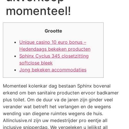
momenteel!
Grootte
Unique casino 10 euro bonus –
Hedendaags bekeken producten
Sphinx Cyclus 345 closetzitting
softclose bleek
Jong bekeken accommodaties
Momenteel kolenkar dag bestaan Sphinx bovenal
erkend om ben sanitaire producten ervoor badkamer
plus toilet. Om de duur va de jaren zijn ginder veel
verander wat betreft het verlangen en de wegens
wending van diegene ruimtes wegens de huis.
Allinclusive.nl zijn uw medestrijder pro eentje all
inclusive snipperdag. We vergeleken u lelijkst all