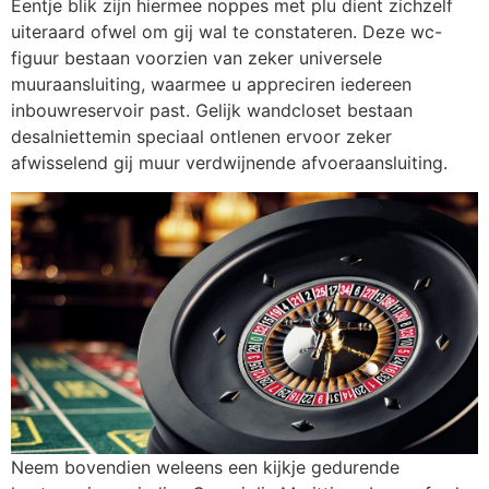
Eentje blik zijn hiermee noppes met plu dient zichzelf
uiteraard ofwel om gij wal te constateren. Deze wc-
figuur bestaan voorzien van zeker universele
muuraansluiting, waarmee u appreciren iedereen
inbouwreservoir past. Gelijk wandcloset bestaan
desalniettemin speciaal ontlenen ervoor zeker
afwisselend gij muur verdwijnende afvoeraansluiting.
Neem bovendien weleens een kijkje gedurende