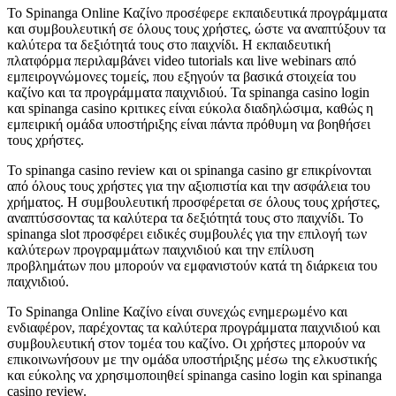
Το Spinanga Online Καζίνο προσέφερε εκπαιδευτικά προγράμματα
και συμβουλευτική σε όλους τους χρήστες, ώστε να αναπτύξουν τα
καλύτερα τα δεξιότητά τους στο παιχνίδι. Η εκπαιδευτική
πλατφόρμα περιλαμβάνει video tutorials και live webinars από
εμπειρογνώμονες τομείς, που εξηγούν τα βασικά στοιχεία του
καζίνο και τα προγράμματα παιχνιδιού. Τα spinanga casino login
και spinanga casino κριτικες είναι εύκολα διαδηλώσιμα, καθώς η
εμπειρική ομάδα υποστήριξης είναι πάντα πρόθυμη να βοηθήσει
τους χρήστες.
Το spinanga casino review και οι spinanga casino gr επικρίνονται
από όλους τους χρήστες για την αξιοπιστία και την ασφάλεια του
χρήματος. Η συμβουλευτική προσφέρεται σε όλους τους χρήστες,
αναπτύσσοντας τα καλύτερα τα δεξιότητά τους στο παιχνίδι. Το
spinanga slot προσφέρει ειδικές συμβουλές για την επιλογή των
καλύτερων προγραμμάτων παιχνιδιού και την επίλυση
προβλημάτων που μπορούν να εμφανιστούν κατά τη διάρκεια του
παιχνιδιού.
Το Spinanga Online Καζίνο είναι συνεχώς ενημερωμένο και
ενδιαφέρον, παρέχοντας τα καλύτερα προγράμματα παιχνιδιού και
συμβουλευτική στον τομέα του καζίνο. Οι χρήστες μπορούν να
επικοινωνήσουν με την ομάδα υποστήριξης μέσω της ελκυστικής
και εύκολης να χρησιμοποιηθεί spinanga casino login και spinanga
casino review.