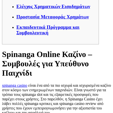
Ελέγχος Χρηματικών Εισοδημάτων
Προστασία Μεταφοράς Χρημάτων
Εκπαιδευτικά Πρόγραμμα και
Συμβουλευτική
Spinanga Online Καζίνο –
Συμβουλές για Υπεύθυνο
Παιχνίδι
spinanga casino
είναι ένα από τα πιο ισχυρά και ισχυρισμένα καζίνο
στον κόσμο των ενημερωμένων παιχνιδιών. Είναι γνωστό για τα
τρόπια τους spinanga slot και τις εξαιρετικές προσφορές που
παρέχει στους χρήστες. Στο παρελθόν, η Spinanga Casino έχει
λάβει πολλές spinanga κριτικες και spinanga casino review από
χρήστες που έχουν εμπειρογνωμονήσει για την αξιοπιστία του
καζίνου και την ασφάλειά του.