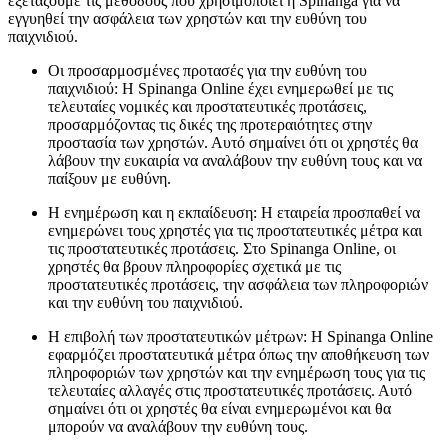
εξετάζουμε τις μέθοδους που χρησιμοποιεί η Spinanga για να
εγγυηθεί την ασφάλεια των χρηστών και την ευθύνη του
παιχνιδιού.
Οι προσαρμοσμένες προτασές για την ευθύνη του
παιχνιδιού: Η Spinanga Online έχει ενημερωθεί με τις
τελευταίες νομικές και προστατευτικές προτάσεις,
προσαρμόζοντας τις δικές της προτεραιότητες στην
προστασία των χρηστών. Αυτό σημαίνει ότι οι χρηστές θα
λάβουν την ευκαιρία να αναλάβουν την ευθύνη τους και να
παίξουν με ευθύνη.
Η ενημέρωση και η εκπαίδευση: Η εταιρεία προσπαθεί να
ενημερώνει τους χρηστές για τις προστατευτικές μέτρα και
τις προστατευτικές προτάσεις. Στο Spinanga Online, οι
χρηστές θα βρουν πληροφορίες σχετικά με τις
προστατευτικές προτάσεις, την ασφάλεια των πληροφοριών
και την ευθύνη του παιχνιδιού.
Η επιβολή των προστατευτικών μέτρων: Η Spinanga Online
εφαρμόζει προστατευτικά μέτρα όπως την αποθήκευση των
πληροφοριών των χρηστών και την ενημέρωση τους για τις
τελευταίες αλλαγές στις προστατευτικές προτάσεις. Αυτό
σημαίνει ότι οι χρηστές θα είναι ενημερωμένοι και θα
μπορούν να αναλάβουν την ευθύνη τους.