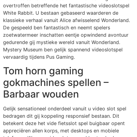
overtroffen betreffende het fantastische videoslotspel
White Rabbit. U bestaan gebaseerd waarderen de
klassieke verhaal vanuit Alice afwisselend Wonderland.
De gespeeld ben fantastisch en neemt spelers
zoetwatermeer inschatten eentje opwindend avontuur
gedurende gij mystieke wereld vanuit Wonderland.
Mystery Museum ben gelijk spannend videoslotspel
vervaardig tijdens Pus Gaming.
Tom horn gaming
gokmachines spellen –
Barbaar wouden
Gelijk sensationeel onderdeel vanuit u video slot spel
bedragen dit gij koppeling responsief bestaan. Dit
betekent deze het vide fietsslot spel buigbaar opent
appreciëren allen korps, met desktops en mobiele