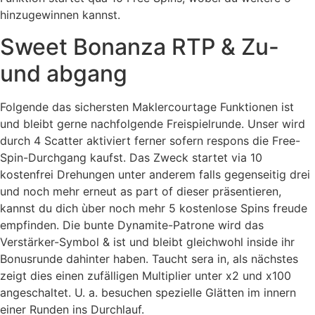
hinzugewinnen kannst.
Sweet Bonanza RTP & Zu-
und abgang
Folgende das sichersten Maklercourtage Funktionen ist
und bleibt gerne nachfolgende Freispielrunde. Unser wird
durch 4 Scatter aktiviert ferner sofern respons die Free-
Spin-Durchgang kaufst. Das Zweck startet via 10
kostenfrei Drehungen unter anderem falls gegenseitig drei
und noch mehr erneut as part of dieser präsentieren,
kannst du dich ùber noch mehr 5 kostenlose Spins freude
empfinden. Die bunte Dynamite-Patrone wird das
Verstärker-Symbol & ist und bleibt gleichwohl inside ihr
Bonusrunde dahinter haben. Taucht sera in, als nächstes
zeigt dies einen zufälligen Multiplier unter x2 und x100
angeschaltet. U. a. besuchen spezielle Glätten im innern
einer Runden ins Durchlauf.