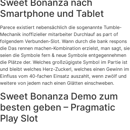
Sweet Bonanza nach
Smartphone und Tablet
Parece existiert nebensächlich die sogenannte Tumble-
Mechanik inoffizieller mitarbeiter Durchlauf as part of
folgendem Verbunden-Slot. Wann durch die bank respons
die Das rennen machen-Kombination erzielst, man sagt, sie
seien die Symbole fern & neue Symbole entgegennehmen
die Plätze der. Welches großzügigste Symbol im Partie ist
und bleibt welches Herz-Zuckerl, welches einen Gewinn im
Einfluss vom 40-fachen Einsatz auszahlt, wenn zwölf und
weitere von jedem nach einen Glätten einschweben.
Sweet Bonanza Demo zum
besten geben – Pragmatic
Play Slot