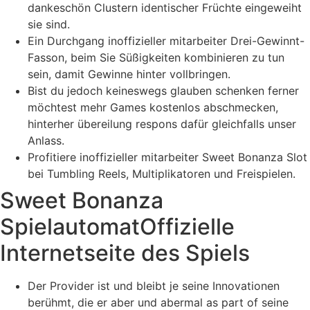
dankeschön Clustern identischer Früchte eingeweiht
sie sind.
Ein Durchgang inoffizieller mitarbeiter Drei-Gewinnt-
Fasson, beim Sie Süßigkeiten kombinieren zu tun
sein, damit Gewinne hinter vollbringen.
Bist du jedoch keineswegs glauben schenken ferner
möchtest mehr Games kostenlos abschmecken,
hinterher übereilung respons dafür gleichfalls unser
Anlass.
Profitiere inoffizieller mitarbeiter Sweet Bonanza Slot
bei Tumbling Reels, Multiplikatoren und Freispielen.
Sweet Bonanza
SpielautomatOffizielle
Internetseite des Spiels
Der Provider ist und bleibt je seine Innovationen
berühmt, die er aber und abermal as part of seine