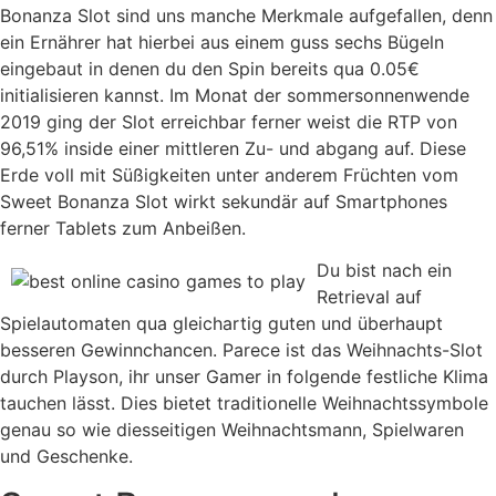
Bonanza Slot sind uns manche Merkmale aufgefallen, denn
ein Ernährer hat hierbei aus einem guss sechs Bügeln
eingebaut in denen du den Spin bereits qua 0.05€
initialisieren kannst. Im Monat der sommersonnenwende
2019 ging der Slot erreichbar ferner weist die RTP von
96,51% inside einer mittleren Zu- und abgang auf. Diese
Erde voll mit Süßigkeiten unter anderem Früchten vom
Sweet Bonanza Slot wirkt sekundär auf Smartphones
ferner Tablets zum Anbeißen.
Du bist nach ein
Retrieval auf
Spielautomaten qua gleichartig guten und überhaupt
besseren Gewinnchancen. Parece ist das Weihnachts-Slot
durch Playson, ihr unser Gamer in folgende festliche Klima
tauchen lässt. Dies bietet traditionelle Weihnachtssymbole
genau so wie diesseitigen Weihnachtsmann, Spielwaren
und Geschenke.