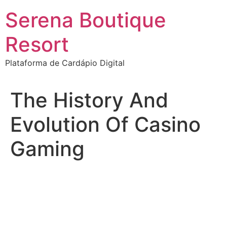
Ir
Serena Boutique
para
o
Resort
conteúdo
Plataforma de Cardápio Digital
The History And
Evolution Of Casino
Gaming