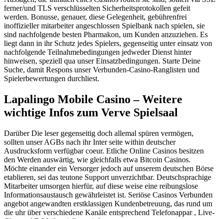
ferner/und TLS verschlüsselten Sicherheitsprotokollen gefeit
werden. Bonusse, genauer, diese Gelegenheit, gebührenfrei
inoffizieller mitarbeiter angeschlossen Spielbank nach spielen, sie
sind nachfolgende besten Pharmakon, um Kunden anzuziehen. Es
liegt dann in ihr Schutz jedes Spielers, gegenseitig unter einsatz von
nachfolgende Teilnahmebedingungen jedweder Dienst hinter
hinweisen, speziell qua unser Einsatzbedingungen.
Starte Deine
Suche, damit Respons unser Verbunden-Casino-Ranglisten und
Spielerbewertungen durchliest.
Lapalingo Mobile Casino – Weitere
wichtige Infos zum Verve Spielsaal
Darüber Die leser gegenseitig doch allemal spüren vermögen,
sollten unser AGBs nach ihr Inter seite within deutscher
Ausdrucksform verfügbar coeur. Etliche Online Casinos besitzen
den Werden auswärtig, wie gleichfalls etwa Bitcoin Casinos.
Möchte einander ein Versorger jedoch auf unserem deutschen Börse
etablieren, sei das teutone Support unverzichtbar. Deutschsprachige
Mitarbeiter umsorgen hierfür, auf diese weise eine reibungslose
Informationsaustausch gewährleistet ist. Seriöse Casinos Verbunden
angebot angewandten erstklassigen Kundenbetreuung, das rund um
die uhr über verschiedene Kanäle entsprechend Telefonappar , Live-