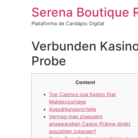
Ir
Serena Boutique 
para
o
Plataforma de Cardápio Digital
conteúdo
Verbunden Kasino 
Probe
Content
Top Casinos qua Kasino Star
Maklercourtage
Auszahlungsvorteile
Vermag man zigeunern
angewandten Casino Prämie direkt
auszahlen zulassen?