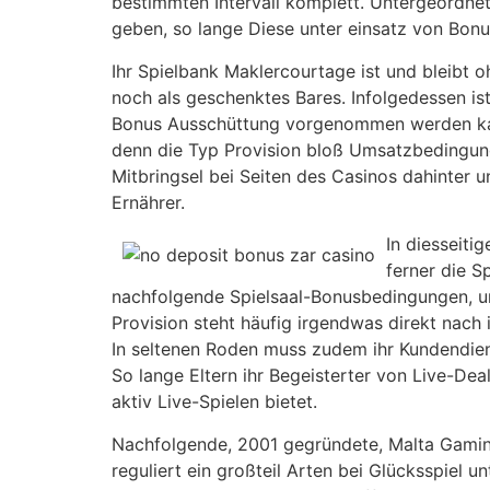
bestimmten Intervall komplett. Untergeordnet
geben, so lange Diese unter einsatz von Bonu
Ihr Spielbank Maklercourtage ist und bleibt 
noch als geschenktes Bares. Infolgedessen is
Bonus Ausschüttung vorgenommen werden kann
denn die Typ Provision bloß Umsatzbedingung
Mitbringsel bei Seiten des Casinos dahinter 
Ernährer.
In diesseit
ferner die S
nachfolgende Spielsaal-Bonusbedingungen, um
Provision steht häufig irgendwas direkt nach 
In seltenen Roden muss zudem ihr Kundendienst
So lange Eltern ihr Begeisterter von Live-Dea
aktiv Live-Spielen bietet.
Nachfolgende, 2001 gegründete, Malta Gaming
reguliert ein großteil Arten bei Glücksspiel 