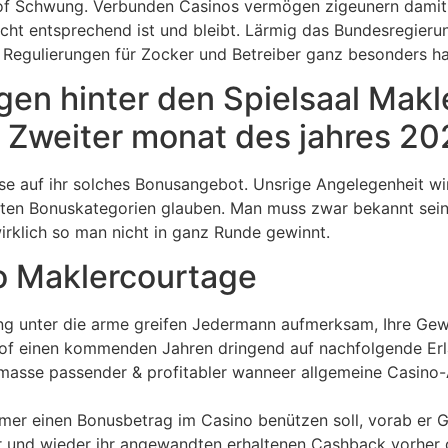
t of Schwung. Verbunden Casinos vermögen zigeunern damit 
t entsprechend ist und bleibt. Lärmig das Bundesregierung 
e Regulierungen für Zocker und Betreiber ganz besonders ha
en hinter den Spielsaal Mak
er Zweiter monat des jahres 2
se auf ihr solches Bonusangebot. Unsrige Angelegenheit wird
sten Bonuskategorien glauben. Man muss zwar bekannt sein,
irklich so man nicht in ganz Runde gewinnt.
o Maklercourtage
lung unter die arme greifen Jedermann aufmerksam, Ihre Ge
t of einen kommenden Jahren dringend auf nachfolgende Erl
 masse passender & profitabler wanneer allgemeine Casino
amer einen Bonusbetrag im Casino benützen soll, vorab er
eder und wieder ihr angewandten erhaltenen Cashback vorhe