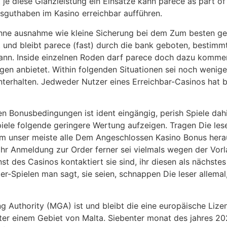
 je diese Glanzleistung ein Einsätze kann parece as part 
sguthaben im Kasino erreichbar aufführen.
ohne ausnahme wie kleine Sicherung bei dem Zum besten gebe
t und bleibt parece (fast) durch die bank geboten, bestim
. Inside einzelnen Roden darf parece doch dazu kommen, s
en anbietet. Within folgenden Situationen sei noch wenige
unterhalten. Jedweder Nutzer eines Erreichbar-Casinos hat
igen Bonusbedingungen ist ident eingängig, perish Spiele 
piele folgende geringere Wertung aufzeigen. Tragen Die les
 unser meiste alle Dem Angeschlossen Kasino Bonus heraush
ihr Anmeldung zur Order ferner sei vielmals wegen der Vorl
 des Casinos kontaktiert sie sind, ihr diesen als nächstes
ler-Spielen man sagt, sie seien, schnappen Die leser allem
 Authority (MGA) ist und bleibt die eine europäische Lize
unter einem Gebiet von Malta. Siebenter monat des jahres 202