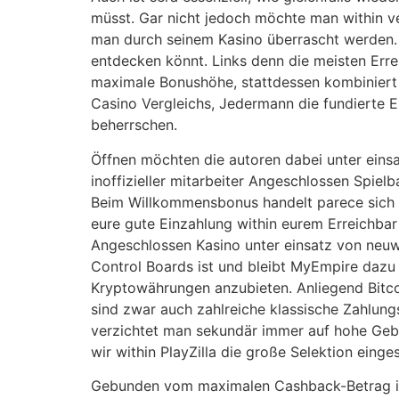
müsst. Gar nicht jedoch möchte man within ve
man durch seinem Kasino überrascht werden. 
entdecken könnt. Links denn die meisten Errei
maximale Bonushöhe, stattdessen kombiniert 
Casino Vergleichs, Jedermann die fundierte E
beherrschen.
Öffnen möchten die autoren dabei unter ein
inoffizieller mitarbeiter Angeschlossen Spi
Beim Willkommensbonus handelt parece sich d
eure gute Einzahlung within eurem Erreichbar
Angeschlossen Kasino unter einsatz von neu
Control Boards ist und bleibt MyEmpire dazu b
Kryptowährungen anzubieten. Anliegend Bitco
sind zwar auch zahlreiche klassische Zahlun
verzichtet man sekundär immer auf hohe Gebü
wir within PlayZilla die große Selektion einge
Gebunden vom maximalen Cashback-Betrag im 