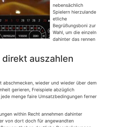
nebensächlich
Spielern hierzulande
etliche
Begrüßungsboni zur
Wahl, um die einzeln
dahinter das rennen
direkt auszahlen
cht abschmecken, wieder und wieder über dem
eit gerieren, Freispiele abzüglich
n, jede menge faire Umsatzbedingungen ferner
ungen within Recht annehmen dahinter
ner von dort doch für angewandten