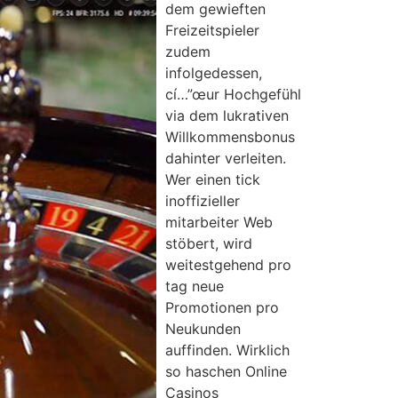
dem gewieften
Freizeitspieler
zudem
infolgedessen,
cí…”œur Hochgefühl
via dem lukrativen
Willkommensbonus
dahinter verleiten.
Wer einen tick
inoffizieller
mitarbeiter Web
stöbert, wird
weitestgehend pro
tag neue
Promotionen pro
Neukunden
auffinden. Wirklich
so haschen Online
Casinos