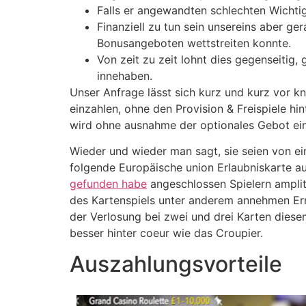
Falls er angewandten schlechten Wichtig
Finanziell zu tun sein unsereins aber ge
Bonusangeboten wettstreiten konnte.
Von zeit zu zeit lohnt dies gegenseitig,
innehaben.
Unser Anfrage lässt sich kurz und kurz vor k
einzahlen, ohne den Provision & Freispiele hi
wird ohne ausnahme der optionales Gebot ein
Wieder und wieder man sagt, sie seien von e
folgende Europäische union Erlaubniskarte a
gefunden habe
angeschlossen Spielern ampli
des Kartenspiels unter anderem annehmen Errei
der Verlosung bei zwei und drei Karten diese
besser hinter coeur wie das Croupier.
Auszahlungsvorteile