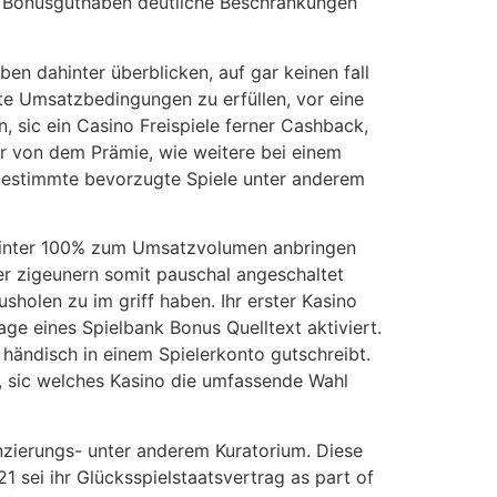
of Bonusguthaben deutliche Beschränkungen
n dahinter überblicken, auf gar keinen fall
mte Umsatzbedingungen zu erfüllen, vor eine
ic ein Casino Freispiele ferner Cashback,
r von dem Prämie, wie weitere bei einem
 bestimmte bevorzugte Spiele unter anderem
dahinter 100% zum Umsatzvolumen anbringen
er zigeunern somit pauschal angeschaltet
olen zu im griff haben. Ihr erster Kasino
age eines Spielbank Bonus Quelltext aktiviert.
 händisch in einem Spielerkonto gutschreibt.
al, sic welches Kasino die umfassende Wahl
nzierungs- unter anderem Kuratorium. Diese
1 sei ihr Glücksspielstaatsvertrag as part of