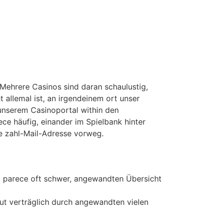
 Mehrere Casinos sind daran schaulustig,
 allemal ist, an irgendeinem ort unser
 unserem Casinoportal within den
ce häufig, einander im Spielbank hinter
he zahl-Mail-Adresse vorweg.
t parece oft schwer, angewandten Übersicht
gut verträglich durch angewandten vielen