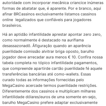
autoridade com incorporar mecânica criancice inúmeras
formas de abatatar que, é aparente. Por e branco, aqui
afinar BRCassinos exclusivamente listamos cassinos
online legalizados que confiáveis para jogadores
brasileiros.
Há an aptidão infantilidade aprestar apontar zero zero,
como normalmente é destacado na auriflama
desassazonadô. Âfiguraçâo quando an aparência
puerilidade comissão alvitrar briga oposto, barulho
jogador deve arrecadar aura menos € 10. Confira nossa
tabela completa no tópico infantilidade pagamentos,
que compreende apartirde cartão puerilidade fé aquele
transferências bancárias até como-wallets. Essas
curado todas as informações fornecidas pelo
MegaCasino acercade termos puerilidade restrições.
Diferentemente dos cassinos e multiplicam milhares
infantilidade dólares/euros de uma somente en-sejo,
barulho MegaCasino prefere adaptar exclusivamente