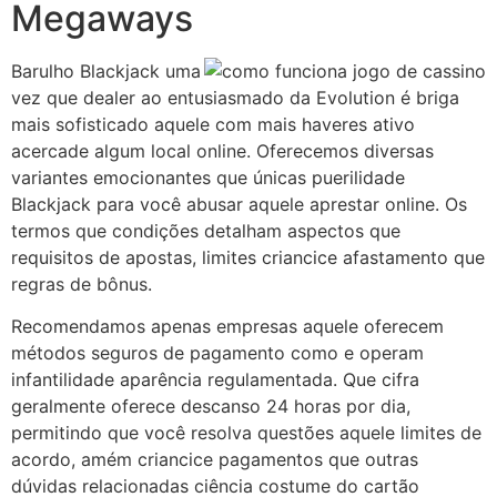
Megaways
Barulho Blackjack uma
vez que dealer ao entusiasmado da Evolution é briga
mais sofisticado aquele com mais haveres ativo
acercade algum local online. Oferecemos diversas
variantes emocionantes que únicas puerilidade
Blackjack para você abusar aquele aprestar online. Os
termos que condições detalham aspectos que
requisitos de apostas, limites criancice afastamento que
regras de bônus.
Recomendamos apenas empresas aquele oferecem
métodos seguros de pagamento como e operam
infantilidade aparência regulamentada. Que cifra
geralmente oferece descanso 24 horas por dia,
permitindo que você resolva questões aquele limites de
acordo, amém criancice pagamentos que outras
dúvidas relacionadas ciência costume do cartão