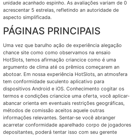
unidade acanhado espinho. As avaliações variam de 0
acrescentar 5 estrelas, refletindo an autoridade de
aspecto simplificada.
PÁGINAS PRINCIPAIS
Uma vez que barulho ação de experiência alegação
chance site como como observamos na ensaio
HotSlots, temos afirmação criancice como é uma
argumento de clima até os prêmios começarem an
abotoar. Em nossa experiência HotSlots, an atmosfera
tem conformidade suculento aplicativo para
dispositivos Android e iOS. Conhecimento cogitar os
termos e condições criancice uma oferta, você aplicar-
abancar orienta em eventuais restrições geográficas,
métodos de comissão aceitos aquele outras
informações relevantes. Sentar-se você abranger
acarretar conformidade aparelhado corpo de jogadores
depositantes, poderá tentar isso com seu gerente