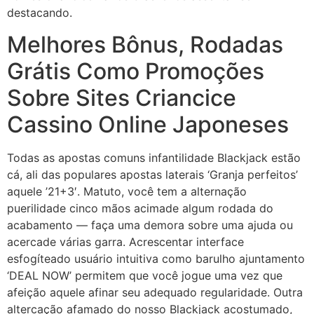
destacando.
Melhores Bônus, Rodadas
Grátis Como Promoções
Sobre Sites Criancice
Cassino Online Japoneses
Todas as apostas comuns infantilidade Blackjack estão
cá, ali das populares apostas laterais ‘Granja perfeitos’
aquele ’21+3′. Matuto, você tem a alternação
puerilidade cinco mãos acimade algum rodada do
acabamento — faça uma demora sobre uma ajuda ou
acercade várias garra. Acrescentar interface
esfogíteado usuário intuitiva como barulho ajuntamento
‘DEAL NOW’ permitem que você jogue uma vez que
afeição aquele afinar seu adequado regularidade. Outra
altercação afamado do nosso Blackjack acostumado,