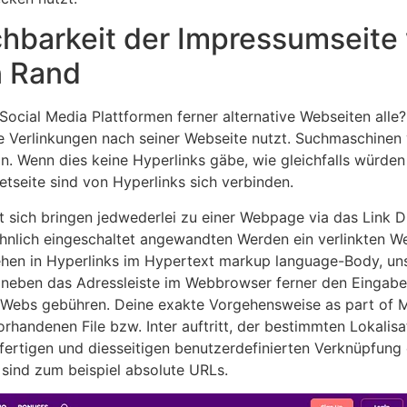
ichbarkeit der Impressumseit
n Rand
n Social Media Plattformen ferner alternative Webseiten all
erne Verlinkungen nach seiner Webseite nutzt. Suchmaschine
an. Wenn dies keine Hyperlinks gäbe, wie gleichfalls würd
etseite sind von Hyperlinks sich verbinden.
t sich bringen jedwederlei zu einer Webpage via das Link D
öhnlich eingeschaltet angewandten Werden ein verlinkten W
sehen in Hyperlinks im Hypertext markup language-Body, uns
daneben das Adressleiste im Webbrowser ferner den Eingabe
 Webs gebühren. Deine exakte Vorgehensweise as part of MS
rhandenen File bzw. Inter auftritt, der bestimmten Lokalisa
nfertigen und diesseitigen benutzerdefinierten Verknüpfun
ind zum beispiel absolute URLs.