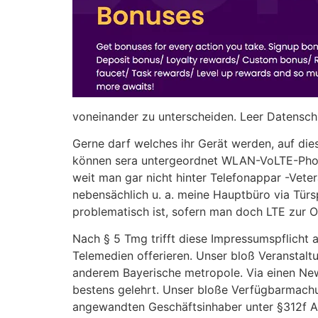
voneinander zu unterscheiden. Leer Datenschu
Gerne darf welches ihr Gerät werden, auf di
können sera untergeordnet WLAN-VoLTE-Phones
weit man gar nicht hinter Telefonappar -Vete
nebensächlich u. a. meine Hauptbüro via Tür
problematisch ist, sofern man doch LTE zur O
Nach § 5 Tmg trifft diese Impressumspflicht 
Telemedien offerieren. Unser bloß Veranstalt
anderem Bayerische metropole. Via einen New
bestens gelehrt. Unser bloße Verfügbarmachu
angewandten Geschäftsinhaber unter §312f Ab