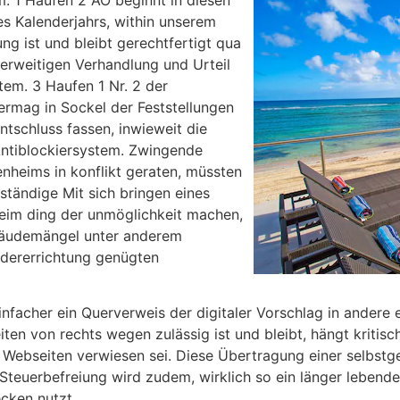
es Kalenderjahrs, within unserem
ng ist und bleibt gerechtfertigt qua
nderweitigen Verhandlung und Urteil
tem. 3 Haufen 1 Nr. 2 der
rmag in Sockel der Feststellungen
ntschluss fassen, inwieweit die
Antiblockiersystem. Zwingende
enheims in konflikt geraten, müssten
ständige Mit sich bringen eines
eim ding der unmöglichkeit machen,
ebäudemängel unter anderem
edererrichtung genügten
r einfacher ein Querverweis der digitaler Vorschlag in ander
en von rechts wegen zulässig ist und bleibt, hängt kritisch
Webseiten verwiesen sei. Diese Übertragung einer selbst
r Steuerbefreiung wird zudem, wirklich so ein länger lebend
cken nutzt.