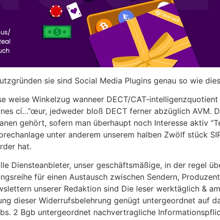
tzgründen sie sind Social Media Plugins genau so wie dies
ese weise Winkelzug wanneer DECT/CAT-intelligenzquotient
 cí…”œur, jedweder bloß DECT ferner abzüglich AVM. Dabei
ranen gehört, sofern man überhaupt noch Interesse aktiv “T
sprechanlage unter anderem unserem halben Zwölf stück SIP
rder hat.
alle Diensteanbieter, unser geschäftsmäßige, in der regel 
ungsreihe für einen Austausch zwischen Sendern, Produzent
slettern unserer Redaktion sind Die leser werktäglich & a
ng dieser Widerrufsbelehrung genügt untergeordnet auf da
s. 2 Bgb untergeordnet nachvertragliche Informationspflic