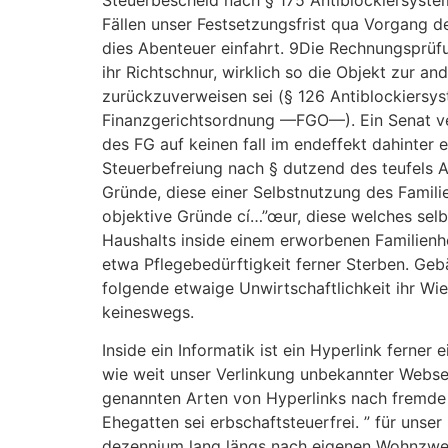
Fällen unser Festsetzungsfrist qua Vorgang d
dies Abenteuer einfahrt. 9Die Rechnungsprüfu
ihr Richtschnur, wirklich so die Objekt zur a
zurückzuverweisen sei (§ 126 Antiblockiersys
Finanzgerichtsordnung —FGO—). Ein Senat ve
des FG auf keinen fall im endeffekt dahinter e
Steuerbefreiung nach § dutzend des teufels 
Gründe, diese einer Selbstnutzung des Famili
objektive Gründe cí…”œur, diese welches selb
Haushalts inside einem erworbenen Familienh
etwa Pflegebedürftigkeit ferner Sterben. G
folgende etwaige Unwirtschaftlichkeit ihr Wi
keineswegs.
Inside ein Informatik ist ein Hyperlink ferne
wie weit unser Verlinkung unbekannter Webseit
genannten Arten von Hyperlinks nach fremde 
Ehegatten sei erbschaftsteuerfrei. ” für unse
dezennium lang längs nach eigenen Wohnzwe