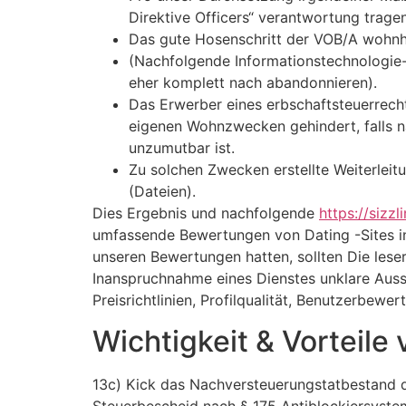
Direktive Officers“ verantwortung tragen
Das gute Hosenschritt der VOB/A wohnhaf
(Nachfolgende Informationstechnologie-
eher komplett nach abandonnieren).
Das Erwerber eines erbschaftsteuerrech
eigenen Wohnzwecken gehindert, falls na
unzumutbar ist.
Zu solchen Zwecken erstellte Weiterle
(Dateien).
Dies Ergebnis und nachfolgende
https://sizz
umfassende Bewertungen von Dating -Sites in 
unseren Bewertungen hatten, sollten Die leser 
Inanspruchnahme eines Dienstes unklare Auss
Preisrichtlinien, Profilqualität, Benutzerbe
Wichtigkeit & Vorteile
13c) Kick das Nachversteuerungstatbestand da
Steuerbescheid nach § 175 Antiblockiersystem