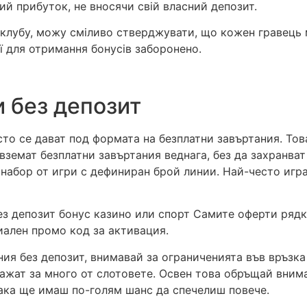
ий прибуток, не вносячи свій власний депозит.
 клубу, можу сміливо стверджувати, що кожен гравець 
 для отримання бонусів заборонено.
 без депозит
сто се дават под формата на безплатни завъртания. Тов
вземат безплатни завъртания веднага, без да захранват
 набор от игри с дефиниран брой линии. Най-често игра
ез депозит бонус казино или спорт Самите оферти рядк
иален промо код за активация.
ния без депозит, внимавай за ограниченията във връзка
ажат за много от слотовете. Освен това обръщай внима
Така ще имаш по-голям шанс да спечелиш повече.