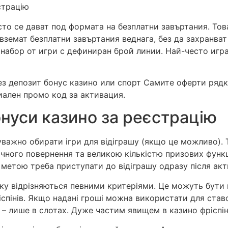
сто се дават под формата на безплатни завъртания. Тов
вземат безплатни завъртания веднага, без да захранват
 набор от игри с дефиниран брой линии. Най-често игра
ез депозит бонус казино или спорт Самите оферти рядк
иален промо код за активация.
онуси казино за реєстрацію
важно обирати ігри для відіграшу (якщо це можливо). 
ого повернення та великою кількістю призових функці
 метою треба приступати до відіграшу одразу після акт
нку відрізняються певними критеріями. Це можуть бути
ріспінів. Якщо надані гроші можна використати для ставо
 – лише в слотах. Дуже частим явищем в казино фріспін