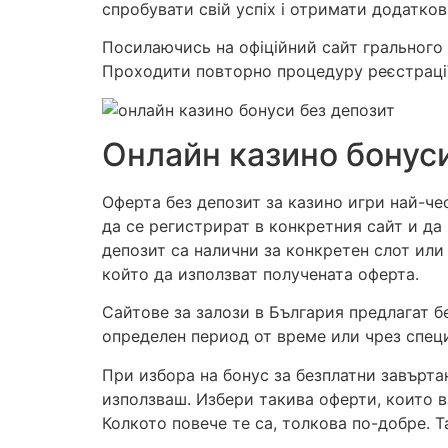
спробувати свій успіх і отримати додатков
Посилаючись на офіційний сайт грального
Проходити повторно процедуру реєстрації
Онлайн казино бонуси
Оферта без депозит за казино игри най-че
да се регистрират в конкретния сайт и да 
депозит са налични за конкретен слот или
който да използват получената оферта.
Сайтове за залози в България предлагат б
определен период от време или чрез спец
При избора на бонус за безплатни завърта
използваш. Избери такива оферти, които в
Колкото повече те са, толкова по-добре. 