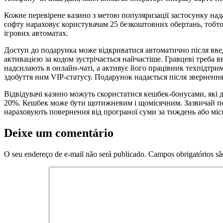
Кожне перевірене казино з метою популяризації застосунку нада
софту нараховує користувачам 25 безкоштовних обертань, тобто
ігрових автоматах.
Доступ до подарунка може відкриватися автоматично після введ
активацією за кодом зустрічається найчастіше. Гравцеві треба 
надсилають в онлайн-чаті, а активує його працівник техпідтри
здобуття ним VIP-статусу. Подарунок надається після звернення
Відвідувачі казино можуть скористатися кешбек-бонусами, які д
20%. Кешбек може бути щотижневим і щомісячним. Зазвичай пов
нараховують повернення від програної суми за тиждень або міся
Deixe um comentário
O seu endereço de e-mail não será publicado.
Campos obrigatórios s