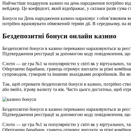
Найчастіше подарунок казино на день народження потрібно віді
вейджер. Це коефіцієнт, який відображає, у скільки разів сума 
Бонуси на День народження казино нараховує з обов’язковим в
потрібно враховувати обмежений термін дії. В середньому, на в
Бездепозитні бонуси онлайн казино
Бездепозитні бонуси в казино переважно нараховуються за реєс
Підтвердження реєстрації за допомогою коду повідомлення, що 
Слоти — це гра №1 за популярністю у світі як у віртуальних, та
Обертаючи барабани, гравець отримує виплати за різні комбіна
супроводом, гумором та іншими знахідками розробників. Ви мо
Так, щоб отримати бездепозитні бонуси в казино, потрібно ств
або імейл, ігрову валюту та вік. Часто цього достатньо, щоб от
Бездепозитні бонуси в казино переважно нараховуються за реєс
Підтвердження реєстрації за допомогою коду повідомлення, що 
Слоти — це гра №1 за популярністю у світі як у віртуальних, та
Обертаючи барабани, гравець отримує виплати за різні комбіна