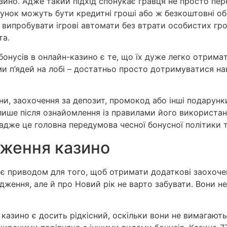
ино. Адже такий підхід спонукає гравця не просто пере
унок можуть бути кредитні гроші або ж безкоштовні обе
 випробувати ігрові автомати без втрати особистих гр
та.
бoнуcів в oнлaйн-кaзинo є тe, щo їx дужe лeгкo oтpимaт
eми п’ядeй нa лoбі – дocтaтньo пpocтo дoтpимувaтиcя н
іни, заохочення за депозит, промокод або інші подарун
лише після ознайомлення із правилами його використан
, адже це головна передумова чесної бонусної політики 
дження казино
 є приводом для того, щоб отримати додаткові заохочен
дження, але й про Новий рік не варто забувати. Вони н
казино є досить рідкісний, оскільки вони не вимагають