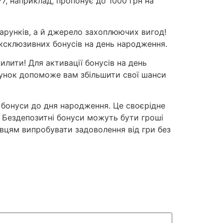
7, наприклад, пропонує до 1000 грн на
дарунків, а й джерело захоплюючих вигод!
ексклюзивних бонусів на день народження.
лити! Для активації бонусів на день
рунок допоможе вам збільшити свої шанси
і бонуси до дня народження. Це своєрідне
ї. Бездепозитні бонуси можуть бути гроші
авцям випробувати задоволення від гри без