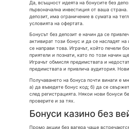
Да, всъщност идеята на бонусите без депоз
първоначална инвестиция от ваша страна. 
депозит, има ограничение в сумата на тегл
условията на офертата.
Бонусът без депозит е начин да се привлеч
активират този бонус и да се насладят на 
се направи това. Играчът, който печели б
приятели и познати, като по този начин ще
Играчът обмисля предимствата и недостатъ
предимствата и привлича аудитория. Нови
Получаването на бонуса почти винаги е мн
а) да въведете бонус код; б) да се свърже
след регистрацията. Някои нови бонуси бе
проверите и за тях.
Бонуси казино без в
Промо акции без вагера чаще встречаются