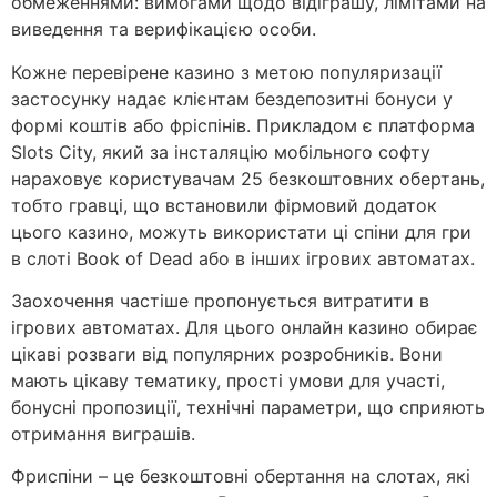
обмеженнями: вимогами щодо відіграшу, лімітами на
виведення та верифікацією особи.
Кожне перевірене казино з метою популяризації
застосунку надає клієнтам бездепозитні бонуси у
формі коштів або фріспінів. Прикладом є платформа
Slots City, який за інсталяцію мобільного софту
нараховує користувачам 25 безкоштовних обертань,
тобто гравці, що встановили фірмовий додаток
цього казино, можуть використати ці спіни для гри
в слоті Book of Dead або в інших ігрових автоматах.
Заохочення частіше пропонується витратити в
ігрових автоматах. Для цього онлайн казино обирає
цікаві розваги від популярних розробників. Вони
мають цікаву тематику, прості умови для участі,
бонусні пропозиції, технічні параметри, що сприяють
отримання виграшів.
Фриспіни – це безкоштовні обертання на слотах, які