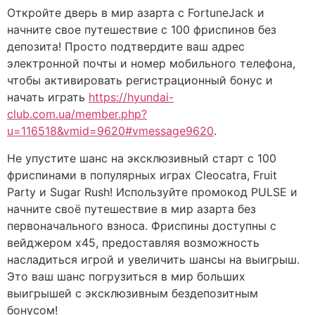
Откройте дверь в мир азарта с FortuneJack и
начните свое путешествие с 100 фриспинов без
депозита! Просто подтвердите ваш адрес
электронной почты и номер мобильного телефона,
чтобы активировать регистрационный бонус и
начать играть
https://hyundai-
club.com.ua/member.php?
u=116518&vmid=9620#vmessage9620
.
Не упустите шанс на эксклюзивный старт с 100
фриспинами в популярных играх Cleocatra, Fruit
Party и Sugar Rush! Используйте промокод PULSE и
начните своё путешествие в мир азарта без
первоначального взноса. Фриспины доступны с
вейджером x45, предоставляя возможность
насладиться игрой и увеличить шансы на выигрыш.
Это ваш шанс погрузиться в мир больших
выигрышей с эксклюзивным бездепозитным
бонусом!