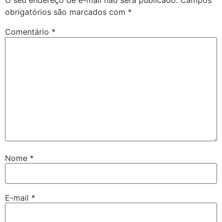
O seu endereço de e-mail não será publicado.
Campos
obrigatórios são marcados com
*
Comentário
*
Nome
*
E-mail
*