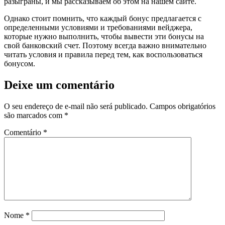
разыграны, и мы рассказываем об этом на нашем сайте.
Однако стоит помнить, что каждый бонус предлагается с
определенными условиями и требованиями вейджера,
которые нужно выполнить, чтобы вывести эти бонусы на
свой банковский счет. Поэтому всегда важно внимательно
читать условия и правила перед тем, как воспользоваться
бонусом.
Deixe um comentário
O seu endereço de e-mail não será publicado.
Campos obrigatórios
são marcados com
*
Comentário
*
Nome
*