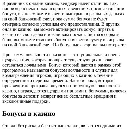
В различных онлайн казино, вейджер имеет отличия. Так,
например в некоторых игорных заведениях, после активации
бонуса, вы не сможете вывести выигрыш в реальных деньгах
на свой банковский счет, пока сумма бонуса не будет
отыграна согласно условиям его предоставления. В других
онлайн казино, вы можете активировать бонус, играть в
казино на свои деньги и если вам посчастливиться сорвать
банк, вы можете отменить бонус и вывести сумму выигрыша
на свой банковский счет. Но бонусные средства, вы потеряете.
Программа лояльности в казино — это уникальная и очень
щедрая акция, которая поощряет существующих игроков
оставаться лояльными. Бонус, который дается в рамках этой
программы, называется бонусом лояльности и служит для
вознаграждения игроков, играющих в казино в течение
определенного периода времени. Часто игроки, которые
проявляют непрекращающуюся и постоянную лояльность к
казино, награждаются щедрыми призами и бонусами, включая
бонусы за депозит, возврат денег, бесплатные вращения и
эксклюзивные подарки.
Бонусы в казино
Ставки без риска и бесплатные ставки, являются одними из