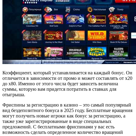
Коэффициент, который устанавливается на каждый бонус. Он
отличается в зависимости от промо и может составлять от х20
до х80. Именно от этого числа будет зависеть величина
суммы, которую вам придется потратить в ставках для
отыгрыша.
Фриспины за регистрацию в казино – это самый популярный
вид бездепозитного бонуса в 2025 году. Бесплатные вращения
могут получить новые игроки как бонус за регистрацию, а
также уже зарегистрированные в виде специальных
предложений. С бесплатными фриспинами у вас есть
возможность сделать определенное количество вращений