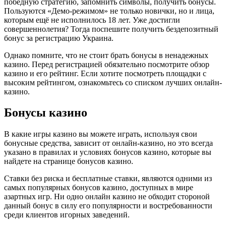
победную стратегию, запомнить символы, получить бонусы.
Пользуются «Демо-режимом» не только новички, но и лица,
которым ещё не исполнилось 18 лет. Уже достигли
совершеннолетия? Тогда поспешите получить бездепозитный
бонус за регистрацию Украина.
Однако помните, что не стоит брать бонусы в ненадежных
казино. Перед регистрацией обязательно посмотрите обзор
казино и его рейтинг. Если хотите посмотреть площадки с
высоким рейтингом, ознакомьтесь со списком лучших онлайн-
казино.
Бонусы казино
В какие игры казино вы можете играть, используя свои
бонусные средства, зависит от онлайн-казино, но это всегда
указано в правилах и условиях бонусов казино, которые вы
найдете на странице бонусов казино.
Ставки без риска и бесплатные ставки, являются одними из
самых популярных бонусов казино, доступных в мире
азартных игр. Ни одно онлайн казино не обходит стороной
данный бонус в силу его популярности и востребованности
среди клиентов игорных заведений.