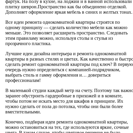
фартук. На полу в кухне, на лоджии и в ванной использовали
плитку шеврон.Пространство как бы объединено отделкой.
Дополняет оформление яркая мебель в синих и желтых тонах.
Все идеи ремонта однокомнатной квартиры строятся по
одному принципу — сделать количество мебели как можно
меньше. Это позволяет расширить пространство. Следовать
этим правиламу можно, используя столы и стулья из
прозрачного пластика.
Лучшие идеи дизайна интерьера и ремонта однокомнатной
квартиры в разных стилях и цветах. Как качественно и быстр
сделать ремонт однокомнатной квартиры под ключ? В первую
очередь нужно определиться с компанией-подрядчиком,
выбрать стиль и гамму оформления и… довериться
профессионалам!
В маленькой студии каждый метр на счету. Поэтому так важн
заранее обустроить гардеробные в прихожей и в комнате,
чтобы потом не искать место для шкафов в принципе. Их
нужно сделать от пола до потолка, чтобы они были более
вместительными.
Конечно, подбирая идеи ремонта однокомнатной квартиры,
можно остановиться на тех, где используются яркие, сочные
цвета. В таком случае, чтобы цветовое решение не было