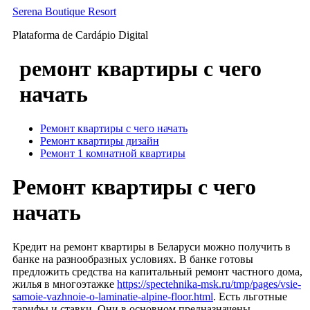
Ir
Serena Boutique Resort
para
Plataforma de Cardápio Digital
o
conteúdo
ремонт квартиры с чего
начать
Ремонт квартиры с чего начать
Ремонт квартиры дизайн
Ремонт 1 комнатной квартиры
Ремонт квартиры с чего
начать
Кредит на ремонт квартиры в Беларуси можно получить в
банке на разнообразных условиях. В банке готовы
предложить средства на капитальный ремонт частного дома,
жилья в многоэтажке
https://spectehnika-msk.ru/tmp/pages/vsie-
samoie-vazhnoie-o-laminatie-alpine-floor.html
. Есть льготные
тарифы и ставки. Они в основном предназначены