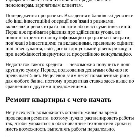
пенсионерам, зарплатным клиентам.
Попередження про ризики. Вкладення в банківські депозити
або інші інвестиційні операції пов’язані з ризиками,
включаючи ризик втрати частини або всієї суми інвестицій.
Перш ніж приймати рішення про здійснення угоди, ви
повинні отримати повну інформацію про ризики і витрати,
пов’язані з інвестиціями та вкладеннями, правильно оцінити
цілі інвестування, свій досвід і допустимий рівень ризику, а
при необхідності звернутися за професійною консультацією.
Недостаток такого кредита — невозможно получить в долг
крупную сумму. Период пользования деньгами обычно не
превышает 5 лет. Нецелевой займ несет повышенный риск
для любого банка, поэтому процентная ставка здесь выше по
сравнению с другими предложениями.
Ремонт квартиры с чего начать
Не у всех есть возможность оставить жилье на время
проведения ремонта, поэтому нужно распланировать работы
так, чтобы уложиться в обоснованные технологией сроки и
иметь возможность выполнять работы параллельно.