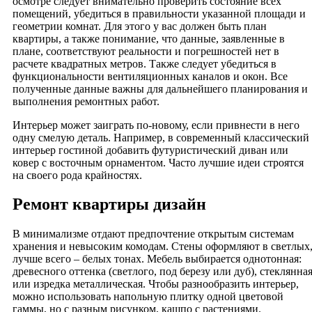
осмотре следует внимательно проверить состояние всех
помещений, убедиться в правильности указанной площади и
геометрии комнат. Для этого у вас должен быть план
квартиры, а также понимание, что данные, заявленные в
плане, соответствуют реальности и погрешностей нет в
расчете квадратных метров. Также следует убедиться в
функциональности вентиляционных каналов и окон. Все
полученные данные важны для дальнейшего планирования и
выполнения ремонтных работ.
Интерьер может заиграть по-новому, если привнести в него
одну смелую деталь. Например, в современный классический
интерьер гостиной добавить футуристический диван или
ковер с восточным орнаментом. Часто лучшие идеи строятся
на своего рода крайностях.
Ремонт квартиры дизайн
В минимализме отдают предпочтение открытым системам
хранения и невысоким комодам. Стены оформляют в светлых
лучше всего – белых тонах. Мебель выбирается однотонная:
древесного оттенка (светлого, под березу или дуб), стеклянна
или изредка металлическая. Чтобы разнообразить интерьер,
можно использовать напольную плитку одной цветовой
гаммы, но с разным рисунком, кашпо с растениями.