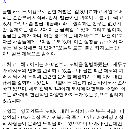
벳
.
불법 카지노 이용으로 인한 처벌은 “잡혔다!” 하고 게임 오버
되는 순간부터 시작돼. 먼저, 벌금이란 녀석이 너를 기다리고
있지. “오, 나 좀 벌금 내볼래?”라고 생각하는 친구는 없겠지
만, 실제로는 생각보다 더 큰 금액일 수 있어. 그리고 말이야,
벌금만 문제가 아냐. 어떤 경우에는 네가 바로 그 ‘나쁜 예’로
다른 사람들에게 보여질 수도 있어. 이런 상황을 뉴스에서 다
루는 걸 상상해본 적 있어? “오늘의 교훈: 불법 카지노는 안
돼!” 같은 제목으로 말이야.
3. 체코 – 체코에서는 2007년부터 도박을 합법화했는데 재무부
가 카지노의 면허를 관리하고 있습니다. 물론 최근 체코의 여
러 지역에서 도박과 관련한 문제를 해결하기 위해 이에 대한
규제를 강화하고 있는데, 그럼에도 여전히 많은 카지노가 존재
하고 있으며, 체코 전역의 140여개 도시에 대형부터 소형에 이
르는 423개의 합법적인 다양한 카지노가 있는 것으로 알려져
있습니다.
5. 영국 – 영국인들은 도박에 대한 관심이 매우 높은 편입니다.
성인의 70%가 일정 주기로 복권을 즐기고 있고 200만명 이상
의 사람들이 온라인 도박을 하고 있으며 더 나아가 런던에만