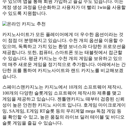
수 있으며 앱을 통해 회원 가입하고 즐길 수도 있습니다. 이는
계정 생성 과정을 단순화하고 사용자가 더 빨리 1win을 사용할
수 있도록 지원합니다.
카지노사이트가 모든 플레이어에게 더 우수한 옵션이라는 것
이 점점 더 분명해지고 있습니다. 수천 개의 옵션을 이용할 수
있으며, 독특하고 가치 있는 환영 보너스와 다양한 프로모션을
제공합니다. 또한, 컴퓨터, 스마트폰 또는 태블릿에서 접근할
수 있습니다. 평균 카지노는 수천 개의 게임을 보유하고 있으
며 매주 새로운 게임을 정기적으로 추가합니다. 아래에서는 간
단한 표를 통하여 카지노사이트와 랜드 카지노를 비교해보겠
습니다.
스페이스맨카지노는 카지노에서 10개의 소프트웨어 제작사,
100개의 다양한 슬롯게임 소프트웨어 제작사와 제휴를 맺고
게임을 제공하고 있습니다. 젠틀맨카지노 때부터 검증된 신뢰
성이 높은 안전한 카지노 사이트 입니다. 호게임 마이크로게이
밍, SA게임, E게임 RT슬롯 등의 우리계열 mega 독점 게임 등
을 확인할 수 있고, 높은 품질의 라이브 딜러 테이블 및 비디오
슬롯 게임을 즐길 수 있습니다.