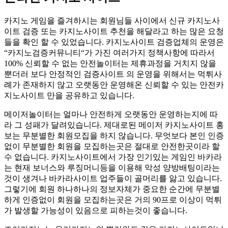
카지노 게임을 즐겨하시는 회원님들 사이에서 신규 카지노사
이트 검증 또는 카지노사이트 추천을 해달라고 하는 많은 요청
들을 확인 할 수 있었습니다. 카지노사이트 검증업체의 운영은
“카지노검증커뮤니티“가 가진 여러가지 정책사항에 따라서
100% 신뢰할 수 없는 안전놀이터는 제휴과정을 거치지 않을
뿐더러 보다 안정적인 검증사이트 의 운영을 위해서는 먹튀사
례가 존재하지 않고 오랫동안 운영해온 신뢰할 수 있는 안전카
지노사이트 만을 공유하고 있습니다.
메이저놀이터는 얼마나 안전하게 오랫동안 운영하는지에 따
라 그 성패가 달려있습니다. 제대로된 메이저 카지노사이트 홍
보는 무분별한 회원모집을 하지 않습니다. 무엇보다 본인 인증
없이 무분별한 회원을 모집하는곳은 절대로 안전한곳이라 할
수 없습니다. 카지노사이트에서 가장 인기있는 게임인 바카라
는 현재 보너스와 루징머니등을 이용해 악성 양방배팅이라는
것이 생겨나 바카라사이트 업주들이 골머리를 앓고 있습니다.
그렇기에 회원 하나하나의 정보자체가 중요한 순간에 무분별
하게 인증없이 회원을 모집하는곳은 거의 90프로 이상이 먹튀
가 발생할 가능성이 있음으로 피하는것이 좋습니다.