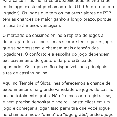
Para calcular as melhores probabilidades de vitória de
cada jogo, existe algo chamado de RTP (Retorno para o
jogador). Os jogos que tem os maiores valores de RTP
tem as chances de maior ganho a longo prazo, porque
a casa terá menos vantagem.
O mercado de cassinos online é repleto de jogos à
disposição dos usuários, mas sempre tem aqueles jogos
que se sobressaem e chamam mais atenção dos
jogadores. O conforto e a escolha do jogo dependem
exclusivamente do gosto e da preferência do
apostador. Os jogos estão disponíveis nos principais
sites de cassino online.
Aqui no Temple of Slots, lhes oferecemos a chance de
experimentar uma grande variedade de jogos de casino
online totalmente grátis. Não é necessário registrar-se,
e nem precisa depositar dinheiro – basta clicar em um
jogo e começar a jogar. Isso permitirá que você jogue
no chamado modo “demo” ou “jogo grátis”, onde o jogo