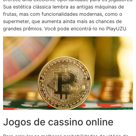
Sua estética clássica lembra as antigas máquinas de
frutas, mas com funcionalidades modernas, como o
supermeter, que aumenta ainda mais as chances de
grandes prêmios. Você pode encontrá-lo no PlayUZU.
Jogos de cassino online