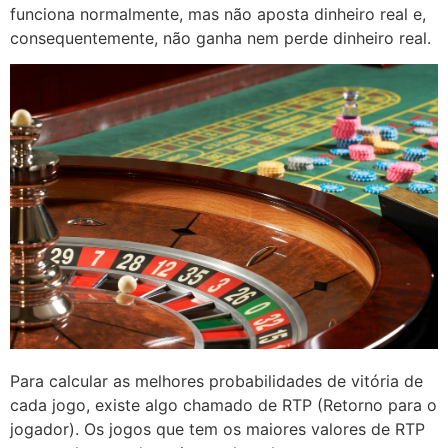
funciona normalmente, mas não aposta dinheiro real e,
consequentemente, não ganha nem perde dinheiro real.
Para calcular as melhores probabilidades de vitória de
cada jogo, existe algo chamado de RTP (Retorno para o
jogador). Os jogos que tem os maiores valores de RTP