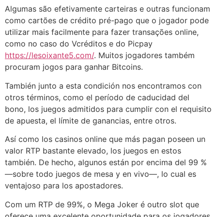
Algumas são efetivamente carteiras e outras funcionam
como cartões de crédito pré-pago que o jogador pode
utilizar mais facilmente para fazer transações online,
como no caso do Vcréditos e do Picpay
https://lesoixante5.com/
. Muitos jogadores também
procuram jogos para ganhar Bitcoins.
También junto a esta condición nos encontramos con
otros términos, como el período de caducidad del
bono, los juegos admitidos para cumplir con el requisito
de apuesta, el límite de ganancias, entre otros.
Así como los casinos online que más pagan poseen un
valor RTP bastante elevado, los juegos en estos
también. De hecho, algunos están por encima del 99 %
—sobre todo juegos de mesa y en vivo—, lo cual es
ventajoso para los apostadores.
Com um RTP de 99%, o Mega Joker é outro slot que
oferece uma excelente oportunidade para os jogadores.