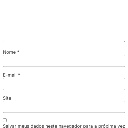
Nome
*
E-mail
*
Site
Salvar meus dados neste navegador para a próxima vez