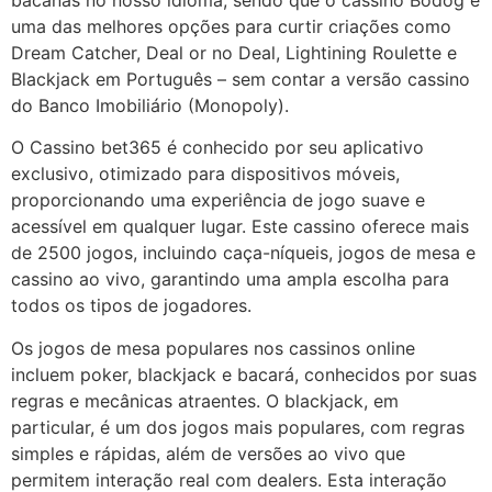
uma das melhores opções para curtir criações como
Dream Catcher, Deal or no Deal, Lightining Roulette e
Blackjack em Português – sem contar a versão cassino
do Banco Imobiliário (Monopoly).
O Cassino bet365 é conhecido por seu aplicativo
exclusivo, otimizado para dispositivos móveis,
proporcionando uma experiência de jogo suave e
acessível em qualquer lugar. Este cassino oferece mais
de 2500 jogos, incluindo caça-níqueis, jogos de mesa e
cassino ao vivo, garantindo uma ampla escolha para
todos os tipos de jogadores.
Os jogos de mesa populares nos cassinos online
incluem poker, blackjack e bacará, conhecidos por suas
regras e mecânicas atraentes. O blackjack, em
particular, é um dos jogos mais populares, com regras
simples e rápidas, além de versões ao vivo que
permitem interação real com dealers. Esta interação