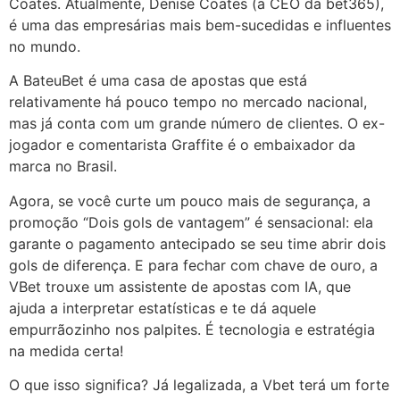
Coates. Atualmente, Denise Coates (a CEO da bet365),
é uma das empresárias mais bem-sucedidas e influentes
no mundo.
A BateuBet é uma casa de apostas que está
relativamente há pouco tempo no mercado nacional,
mas já conta com um grande número de clientes. O ex-
jogador e comentarista Graffite é o embaixador da
marca no Brasil.
Agora, se você curte um pouco mais de segurança, a
promoção “Dois gols de vantagem” é sensacional: ela
garante o pagamento antecipado se seu time abrir dois
gols de diferença. E para fechar com chave de ouro, a
VBet trouxe um assistente de apostas com IA, que
ajuda a interpretar estatísticas e te dá aquele
empurrãozinho nos palpites. É tecnologia e estratégia
na medida certa!
O que isso significa? Já legalizada, a Vbet terá um forte