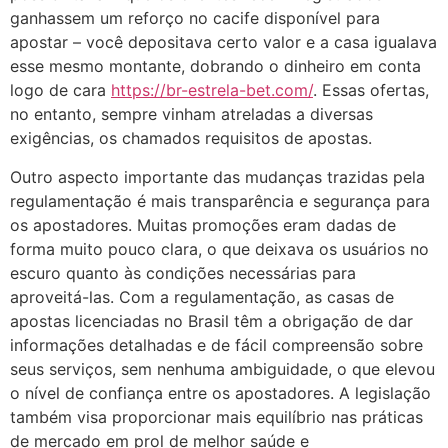
ganhassem um reforço no cacife disponível para
apostar – você depositava certo valor e a casa igualava
esse mesmo montante, dobrando o dinheiro em conta
logo de cara
https://br-estrela-bet.com/
. Essas ofertas,
no entanto, sempre vinham atreladas a diversas
exigências, os chamados requisitos de apostas.
Outro aspecto importante das mudanças trazidas pela
regulamentação é mais transparência e segurança para
os apostadores. Muitas promoções eram dadas de
forma muito pouco clara, o que deixava os usuários no
escuro quanto às condições necessárias para
aproveitá-las. Com a regulamentação, as casas de
apostas licenciadas no Brasil têm a obrigação de dar
informações detalhadas e de fácil compreensão sobre
seus serviços, sem nenhuma ambiguidade, o que elevou
o nível de confiança entre os apostadores. A legislação
também visa proporcionar mais equilíbrio nas práticas
de mercado em prol de melhor saúde e