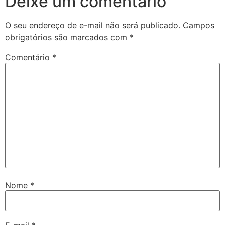
Deixe um comentário
O seu endereço de e-mail não será publicado.
Campos
obrigatórios são marcados com
*
Comentário
*
Nome
*