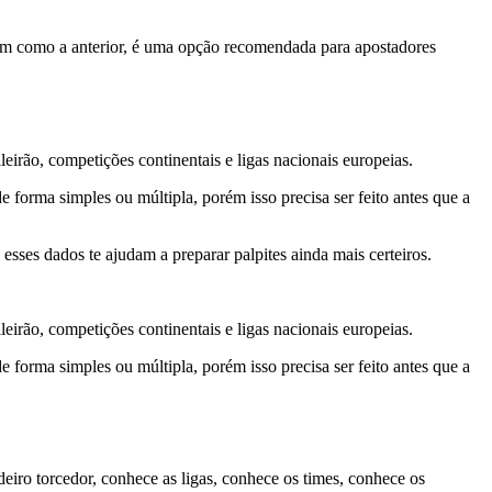
im como a anterior, é uma opção recomendada para apostadores
eirão, competições continentais e ligas nacionais europeias.
e forma simples ou múltipla, porém isso precisa ser feito antes que a
 esses dados te ajudam a preparar palpites ainda mais certeiros.
eirão, competições continentais e ligas nacionais europeias.
e forma simples ou múltipla, porém isso precisa ser feito antes que a
ro torcedor, conhece as ligas, conhece os times, conhece os