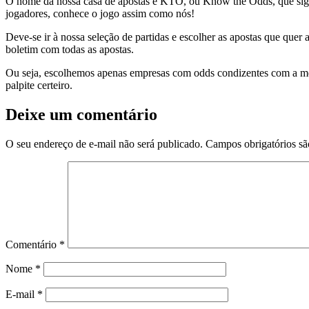
O nome da nossa casa de apostas é KTO, ou Know the Odds, que signi
jogadores, conhece o jogo assim como nós!
Deve-se ir à nossa seleção de partidas e escolher as apostas que quer 
boletim com todas as apostas.
Ou seja, escolhemos apenas empresas com odds condizentes com a méd
palpite certeiro.
Deixe um comentário
O seu endereço de e-mail não será publicado.
Campos obrigatórios s
Comentário
*
Nome
*
E-mail
*