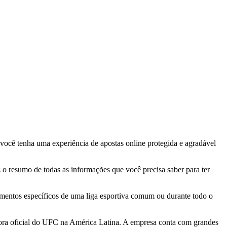
você tenha uma experiência de apostas online protegida e agradável
raz o resumo de todas as informações que você precisa saber para ter
mentos específicos de uma liga esportiva comum ou durante todo o
adora oficial do UFC na América Latina. A empresa conta com grandes