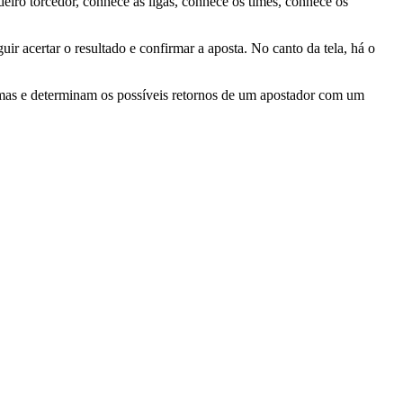
ro torcedor, conhece as ligas, conhece os times, conhece os
uir acertar o resultado e confirmar a aposta. No canto da tela, há o
imas e determinam os possíveis retornos de um apostador com um