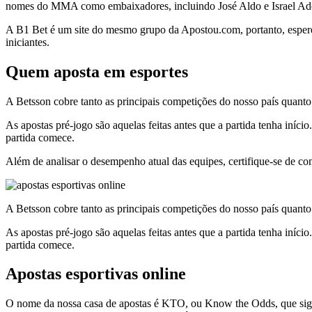
nomes do MMA como embaixadores, incluindo José Aldo e Israel Ad
A B1 Bet é um site do mesmo grupo da Apostou.com, portanto, espere
iniciantes.
Quem aposta em esportes
A Betsson cobre tanto as principais competições do nosso país quanto 
As apostas pré-jogo são aquelas feitas antes que a partida tenha iníci
partida comece.
Além de analisar o desempenho atual das equipes, certifique-se de comb
A Betsson cobre tanto as principais competições do nosso país quanto 
As apostas pré-jogo são aquelas feitas antes que a partida tenha iníci
partida comece.
Apostas esportivas online
O nome da nossa casa de apostas é KTO, ou Know the Odds, que signi