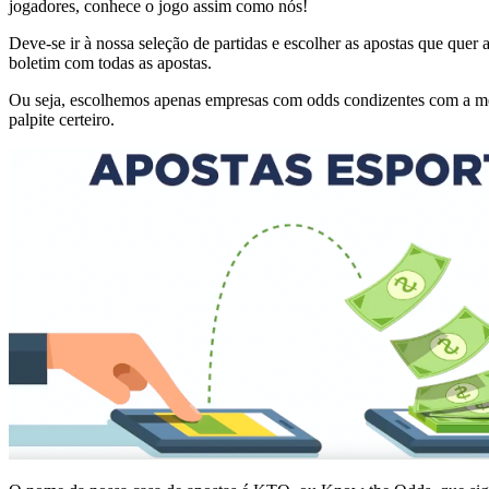
jogadores, conhece o jogo assim como nós!
Deve-se ir à nossa seleção de partidas e escolher as apostas que quer 
boletim com todas as apostas.
Ou seja, escolhemos apenas empresas com odds condizentes com a méd
palpite certeiro.