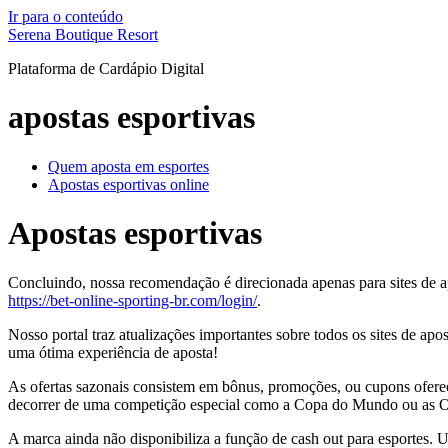
Ir para o conteúdo
Serena Boutique Resort
Plataforma de Cardápio Digital
apostas esportivas
Quem aposta em esportes
Apostas esportivas online
Apostas esportivas
Concluindo, nossa recomendação é direcionada apenas para sites de a
https://bet-online-sporting-br.com/login/
.
Nosso portal traz atualizações importantes sobre todos os sites de apos
uma ótima experiência de aposta!
As ofertas sazonais consistem em bônus, promoções, ou cupons ofere
decorrer de uma competição especial como a Copa do Mundo ou as O
A marca ainda não disponibiliza a função de cash out para esportes.