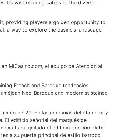
 Its vast offering caters to the diverse
t, providing players a golden opportunity to
ial, a way to explore the casino’s landscape
s en MiCasino.com, el equipo de Atención al
mbining French and Baroque tendencies.
e Mauméjean Neo-Baroque and modernist stained
.
erónimo n.º 29. En las cercanías del afamado y
. El edificio señorial del marqués de
encia fue alquilado el edificio por completo
enía su puerta principal de estilo barroco