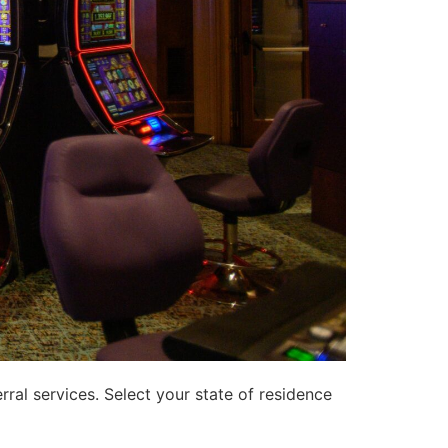
al services. Select your state of residence