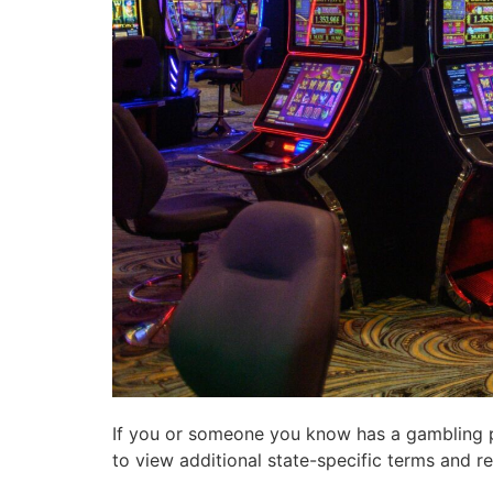
If you or someone you know has a gambling pr
to view additional state-specific terms and r