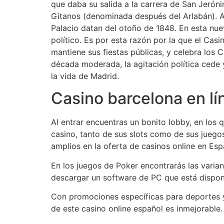
que daba su salida a la carrera de San Jeróni
Gitanos (denominada después del Arlabán). A 
Palacio datan del otoño de 1848. En esta nue
político. Es por esta razón por la que el Cas
mantiene sus fiestas públicas, y celebra los 
década moderada, la agitación política cede 
la vida de Madrid.
Casino barcelona en lí
Al entrar encuentras un bonito lobby, en lo
casino, tanto de sus slots como de sus juego
amplios en la oferta de casinos online en Esp
En los juegos de Poker encontrarás las vari
descargar un software de PC que está disponi
Con promociones específicas para deportes y
de este casino online español es inmejorable