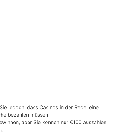
ie jedoch, dass Casinos in der Regel eine
sche bezahlen müssen
ewinnen, aber Sie können nur €100 auszahlen
n.