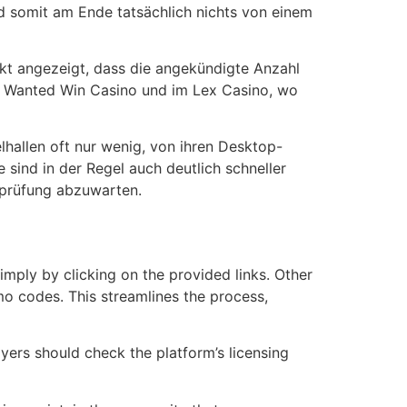
nd somit am Ende tatsächlich nichts von einem
ekt angezeigt, dass die angekündigte Anzahl
im Wanted Win Casino und im Lex Casino, wo
hallen oft nur wenig, von ihren Desktop-
sind in der Regel auch deutlich schneller
enprüfung abzuwarten.
imply by clicking on the provided links. Other
mo codes. This streamlines the process,
ayers should check the platform’s licensing