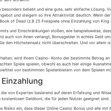
ch besonders beliebt und eine gute, sehr einfache Lösung. V
bot und steigern so ihre Attraktivität deutlich. Wenn der
r Book of Dead (z.B 25 Freispiele ohne Einzahlung von King B
Limits und Einschränkungen stoßen, wie beispielsweise, dass
ird auch von Ihnen verlangt, Bonusgelder in echtes Geld u
Sie den Höchsteinsatz nicht überschreiten. Und vor allem i
halten, wird Ihrem Casino- Konto der bestimmte Betrag an
chten Spiele spielen, obwohl es auch hier einige Ausnahm
pieltitel von bestimmten Spielanbietern von dem Spielen 
 Einzahlung
, die von Experten basierend auf deren Erfahrung und Wissen
 kostenlosen Geldboni, die für jeden Nutzer geeignet sind.
s Risiko ein, dass dieser Online Casino Bonus und alle mit