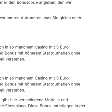
immer den Bonuscode angeben, den wir
bestimmten Automaten, was Sie gleich nach
auch in so manchem Casino mit 5 Euro
sino Bonus mit höherem Startguthaben ohne
ell verstehen.
auch in so manchem Casino mit 5 Euro
sino Bonus mit höherem Startguthaben ohne
ell verstehen.
 gibt hier verschiedene Modelle und
ste Einzahlung. Diese Bonus unterliegen in der