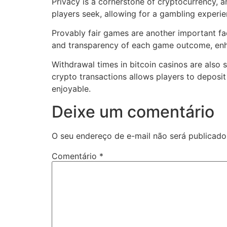
Privacy is a cornerstone of cryptocurrency, 
players seek, allowing for a gambling experie
Provably fair games are another important fac
and transparency of each game outcome, enha
Withdrawal times in bitcoin casinos are also 
crypto transactions allows players to deposi
enjoyable.
Deixe um comentário
O seu endereço de e-mail não será publicado
Comentário
*