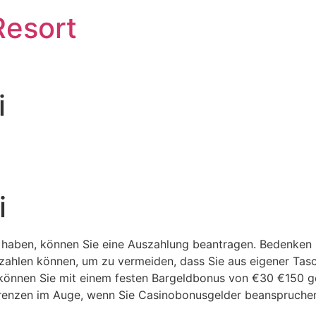
Resort
i
i
 haben, können Sie eine Auszahlung beantragen. Bedenken S
uszahlen können, um zu vermeiden, dass Sie aus eigener Ta
e können Sie mit einem festen Bargeldbonus von €30 €150 g
 Grenzen im Auge, wenn Sie Casinobonusgelder beanspruche