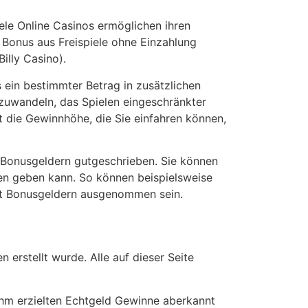
iele Online Casinos ermöglichen ihren
 Bonus aus Freispiele ohne Einzahlung
illy Casino).
 ein bestimmter Betrag in zusätzlichen
mzuwandeln, das Spielen eingeschränkter
st die Gewinnhöhe, die Sie einfahren können,
 Bonusgeldern gutgeschrieben. Sie können
en geben kann. So können beispielsweise
mit Bonusgeldern ausgenommen sein.
 erstellt wurde. Alle auf dieser Seite
 ihm erzielten Echtgeld Gewinne aberkannt