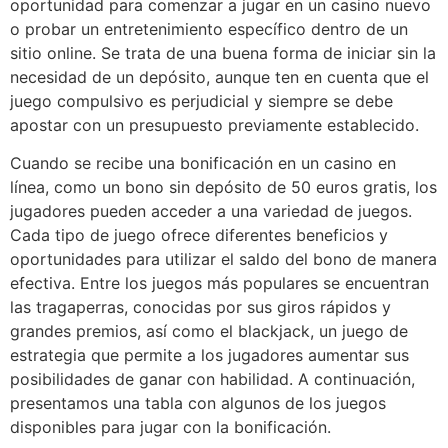
oportunidad para comenzar a jugar en un casino nuevo
o probar un entretenimiento específico dentro de un
sitio online. Se trata de una buena forma de iniciar sin la
necesidad de un depósito, aunque ten en cuenta que el
juego compulsivo es perjudicial y siempre se debe
apostar con un presupuesto previamente establecido.
Cuando se recibe una bonificación en un casino en
línea, como un bono sin depósito de 50 euros gratis, los
jugadores pueden acceder a una variedad de juegos.
Cada tipo de juego ofrece diferentes beneficios y
oportunidades para utilizar el saldo del bono de manera
efectiva. Entre los juegos más populares se encuentran
las tragaperras, conocidas por sus giros rápidos y
grandes premios, así como el blackjack, un juego de
estrategia que permite a los jugadores aumentar sus
posibilidades de ganar con habilidad. A continuación,
presentamos una tabla con algunos de los juegos
disponibles para jugar con la bonificación.