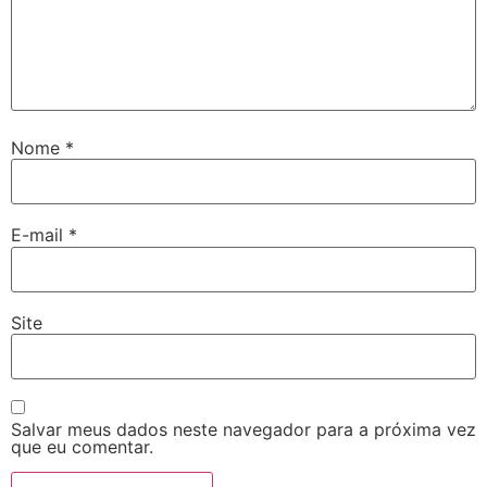
Nome
*
E-mail
*
Site
Salvar meus dados neste navegador para a próxima vez
que eu comentar.