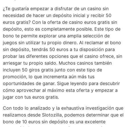
¿Te gustaría empezar a disfrutar de un casino sin
necesidad de hacer un depósito inicial y recibir 50
euros gratis? Con la oferta de casino euros gratis sin
depósito, esto es completamente posible. Este tipo de
bono te permite explorar una amplia selección de
juegos sin utilizar tu propio dinero. Al reclamar el bono
sin depósito, tendrás 50 euros a tu disposición para
probar las diferentes opciones que el casino ofrece, sin
arriesgar tu propio saldo. Muchos casinos también
incluyen 50 giros gratis junto con este tipo de
promoción, lo que incrementa aún más tus
oportunidades de ganar. Sigue leyendo para descubrir
cómo aprovechar al máximo esta oferta y empezar a
jugar con tus euros gratis.
Con todo lo analizado y la exhaustiva investigación que
realizamos desde Slotozilla, podemos determinar que el
bono de 10 euros sin depósito es una excelente