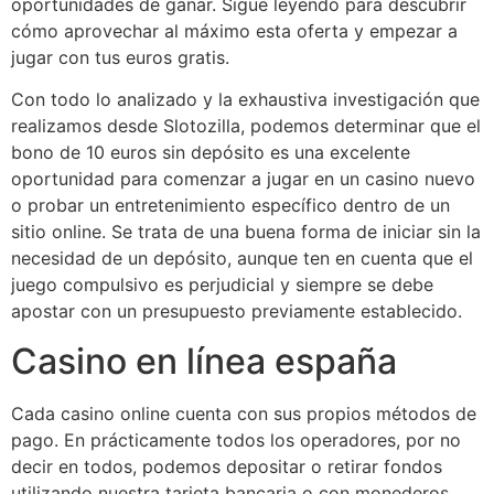
oportunidades de ganar. Sigue leyendo para descubrir
cómo aprovechar al máximo esta oferta y empezar a
jugar con tus euros gratis.
Con todo lo analizado y la exhaustiva investigación que
realizamos desde Slotozilla, podemos determinar que el
bono de 10 euros sin depósito es una excelente
oportunidad para comenzar a jugar en un casino nuevo
o probar un entretenimiento específico dentro de un
sitio online. Se trata de una buena forma de iniciar sin la
necesidad de un depósito, aunque ten en cuenta que el
juego compulsivo es perjudicial y siempre se debe
apostar con un presupuesto previamente establecido.
Casino en línea españa
Cada casino online cuenta con sus propios métodos de
pago. En prácticamente todos los operadores, por no
decir en todos, podemos depositar o retirar fondos
utilizando nuestra tarjeta bancaria o con monederos