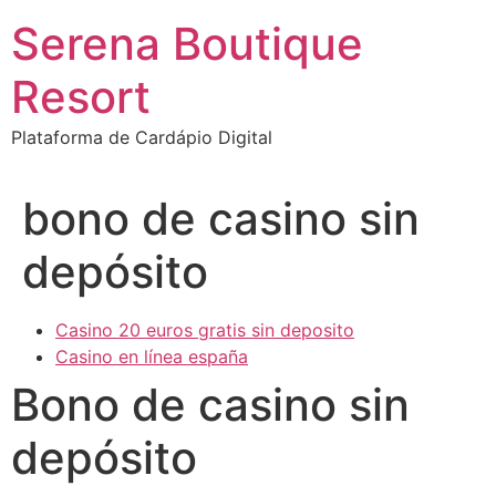
Ir
Serena Boutique
para
o
Resort
conteúdo
Plataforma de Cardápio Digital
bono de casino sin
depósito
Casino 20 euros gratis sin deposito
Casino en línea españa
Bono de casino sin
depósito