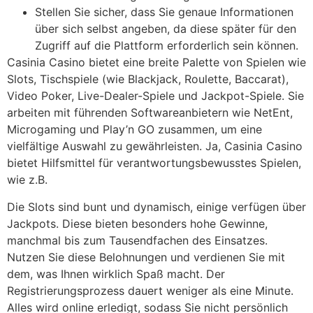
Stellen Sie sicher, dass Sie genaue Informationen
über sich selbst angeben, da diese später für den
Zugriff auf die Plattform erforderlich sein können.
Casinia Casino bietet eine breite Palette von Spielen wie
Slots, Tischspiele (wie Blackjack, Roulette, Baccarat),
Video Poker, Live-Dealer-Spiele und Jackpot-Spiele. Sie
arbeiten mit führenden Softwareanbietern wie NetEnt,
Microgaming und Play’n GO zusammen, um eine
vielfältige Auswahl zu gewährleisten. Ja, Casinia Casino
bietet Hilfsmittel für verantwortungsbewusstes Spielen,
wie z.B.
Die Slots sind bunt und dynamisch, einige verfügen über
Jackpots. Diese bieten besonders hohe Gewinne,
manchmal bis zum Tausendfachen des Einsatzes.
Nutzen Sie diese Belohnungen und verdienen Sie mit
dem, was Ihnen wirklich Spaß macht. Der
Registrierungsprozess dauert weniger als eine Minute.
Alles wird online erledigt, sodass Sie nicht persönlich