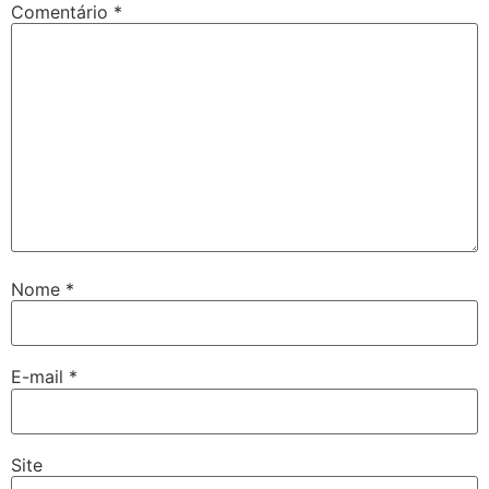
Comentário
*
Nome
*
E-mail
*
Site