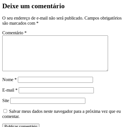
Deixe um comentário
O seu endereço de e-mail não será publicado.
Campos obrigatórios
são marcados com
*
Comentário
*
Nome
*
E-mail
*
Site
Salvar meus dados neste navegador para a próxima vez que eu
comentar.