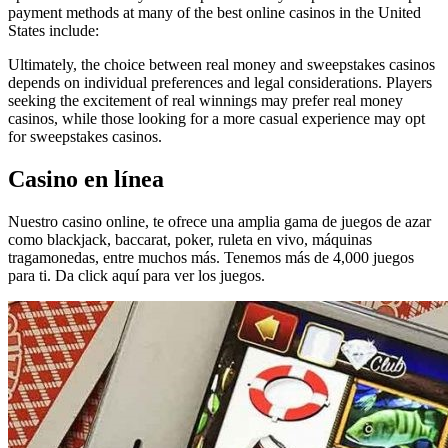
payment methods at many of the best online casinos in the United
States include:
Ultimately, the choice between real money and sweepstakes casinos
depends on individual preferences and legal considerations. Players
seeking the excitement of real winnings may prefer real money
casinos, while those looking for a more casual experience may opt
for sweepstakes casinos.
Casino en línea
Nuestro casino online, te ofrece una amplia gama de juegos de azar
como blackjack, baccarat, poker, ruleta en vivo, máquinas
tragamonedas, entre muchos más. Tenemos más de 4,000 juegos
para ti. Da click aquí para ver los juegos.