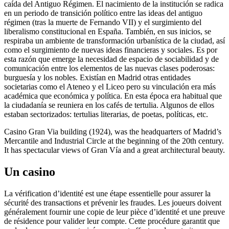
caída del Antiguo Régimen. El nacimiento de la institución se radica
en un periodo de transición político entre las ideas del antiguo
régimen (tras la muerte de Fernando VII) y el surgimiento del
liberalismo constitucional en España. También, en sus inicios, se
respiraba un ambiente de transformación urbanística de la ciudad, así
como el surgimiento de nuevas ideas financieras y sociales. Es por
esta razón que emerge la necesidad de espacio de sociabilidad y de
comunicación entre los elementos de las nuevas clases poderosas:
burguesía y los nobles. Existían en Madrid otras entidades
societarias como el Ateneo y el Liceo pero su vinculación era más
académica que económica y política. En esta época era habitual que
la ciudadanía se reuniera en los cafés de tertulia. Algunos de ellos
estaban sectorizados: tertulias literarias, de poetas, políticas, etc.
Casino Gran Via building (1924), was the headquarters of Madrid’s
Mercantile and Industrial Circle at the beginning of the 20th century.
It has spectacular views of Gran Vía and a great architectural beauty.
Un casino
La vérification d’identité est une étape essentielle pour assurer la
sécurité des transactions et prévenir les fraudes. Les joueurs doivent
généralement fournir une copie de leur pièce d’identité et une preuve
de résidence pour valider leur compte. Cette procédure garantit que