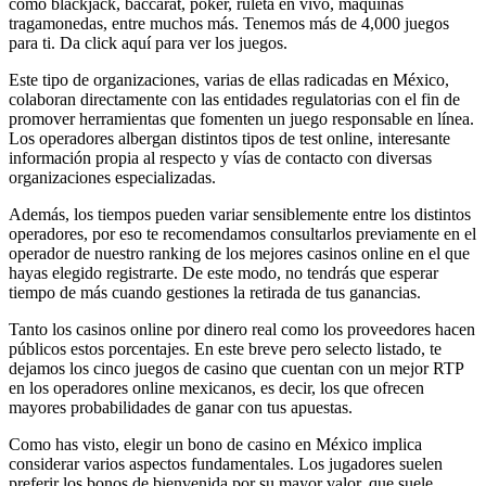
como blackjack, baccarat, poker, ruleta en vivo, máquinas
tragamonedas, entre muchos más. Tenemos más de 4,000 juegos
para ti. Da click aquí para ver los juegos.
Este tipo de organizaciones, varias de ellas radicadas en México,
colaboran directamente con las entidades regulatorias con el fin de
promover herramientas que fomenten un juego responsable en línea.
Los operadores albergan distintos tipos de test online, interesante
información propia al respecto y vías de contacto con diversas
organizaciones especializadas.
Además, los tiempos pueden variar sensiblemente entre los distintos
operadores, por eso te recomendamos consultarlos previamente en el
operador de nuestro ranking de los mejores casinos online en el que
hayas elegido registrarte. De este modo, no tendrás que esperar
tiempo de más cuando gestiones la retirada de tus ganancias.
Tanto los casinos online por dinero real como los proveedores hacen
públicos estos porcentajes. En este breve pero selecto listado, te
dejamos los cinco juegos de casino que cuentan con un mejor RTP
en los operadores online mexicanos, es decir, los que ofrecen
mayores probabilidades de ganar con tus apuestas.
Como has visto, elegir un bono de casino en México implica
considerar varios aspectos fundamentales. Los jugadores suelen
preferir los bonos de bienvenida por su mayor valor, que suele