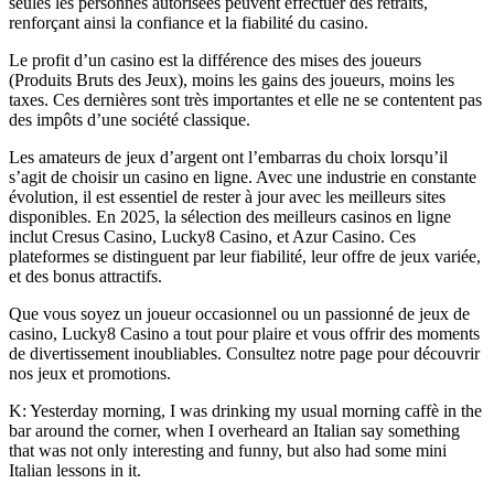
seules les personnes autorisées peuvent effectuer des retraits,
renforçant ainsi la confiance et la fiabilité du casino.
Le profit d’un casino est la différence des mises des joueurs
(Produits Bruts des Jeux), moins les gains des joueurs, moins les
taxes. Ces dernières sont très importantes et elle ne se contentent pas
des impôts d’une société classique.
Les amateurs de jeux d’argent ont l’embarras du choix lorsqu’il
s’agit de choisir un casino en ligne. Avec une industrie en constante
évolution, il est essentiel de rester à jour avec les meilleurs sites
disponibles. En 2025, la sélection des meilleurs casinos en ligne
inclut Cresus Casino, Lucky8 Casino, et Azur Casino. Ces
plateformes se distinguent par leur fiabilité, leur offre de jeux variée,
et des bonus attractifs.
Que vous soyez un joueur occasionnel ou un passionné de jeux de
casino, Lucky8 Casino a tout pour plaire et vous offrir des moments
de divertissement inoubliables. Consultez notre page pour découvrir
nos jeux et promotions.
K: Yesterday morning, I was drinking my usual morning caffè in the
bar around the corner, when I overheard an Italian say something
that was not only interesting and funny, but also had some mini
Italian lessons in it.