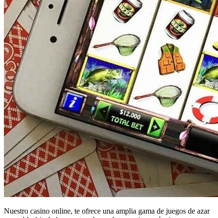
Nuestro casino online, te ofrece una amplia gama de juegos de azar