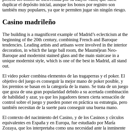
duplicar el depósito inicial, aunque los bonos por registro son
también muy populares, ya que te permiten jugar sin ningún riesgo.
Casino madrileño
The building is a magnificent example of Madrid’s eclecticism at the
beginning of the 20th century, combining French and Baroque
tendencies. Leading artists and artisans were involved in the interior
decoration, in which the large ball room, the Mauméjean Neo-
Baroque and modernist stained glass and the main staircase in a
unique modernist style, which is one of the best in Madrid, all stand
out.
El video poker combina elementos de las tragaperras y el poker. El
objetivo del juego es conseguir la mejor mano de poker posible, y
los premios se basan en la categoría de la mano. Se trata de un juego
que goza de una gran popularidad debido a su acertada combinación
de habilidad y azar, ya que los jugadores tienen cierta sensación de
control sobre el juego y pueden poner en práctica su estrategia, pero
también necesitan de la suerte para conseguir una buena mano.
El contexto del nacimiento del Casino, y de los Casinos y círculos
equivalentes en España y en Europa, fue estudiado por María
Zozaya, que los interpretaba como una necesidad ante la inminente