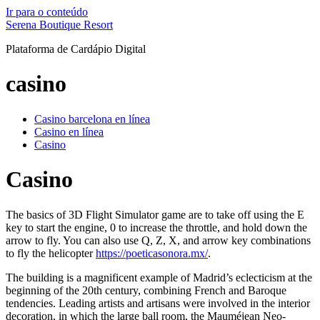
Ir para o conteúdo
Serena Boutique Resort
Plataforma de Cardápio Digital
casino
Casino barcelona en línea
Casino en línea
Casino
Casino
The basics of 3D Flight Simulator game are to take off using the E
key to start the engine, 0 to increase the throttle, and hold down the
arrow to fly. You can also use Q, Z, X, and arrow key combinations
to fly the helicopter
https://poeticasonora.mx/
.
The building is a magnificent example of Madrid’s eclecticism at the
beginning of the 20th century, combining French and Baroque
tendencies. Leading artists and artisans were involved in the interior
decoration, in which the large ball room, the Mauméjean Neo-