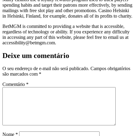
spending habits and target their patrons more effectively, by sending
mailings with free slot play and other promotions. Casino Helsinki
in Helsinki, Finland, for example, donates all of its profits to charity.
BetMGM is committed to providing a website that is accessible,
regardless of technology or ability. If you experience any difficulty
in accessing any part of this website, please feel free to email us at
accessibility@betmgm.com.
Deixe um comentário
O seu endereço de e-mail não será publicado.
Campos obrigatórios
são marcados com
*
Comentário
*
Nome
*