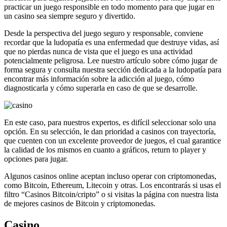
practicar un juego responsible en todo momento para que jugar en
un casino sea siempre seguro y divertido.
Desde la perspectiva del juego seguro y responsable, conviene
recordar que la ludopatía es una enfermedad que destruye vidas, así
que no pierdas nunca de vista que el juego es una actividad
potencialmente peligrosa. Lee nuestro artículo sobre cómo jugar de
forma segura y consulta nuestra sección dedicada a la ludopatía para
encontrar más información sobre la adicción al juego, cómo
diagnosticarla y cómo superarla en caso de que se desarrolle.
En este caso, para nuestros expertos, es difícil seleccionar solo una
opción. En su selección, le dan prioridad a casinos con trayectoría,
que cuenten con un excelente proveedor de juegos, el cual garantice
la calidad de los mismos en cuanto a gráficos, return to player y
opciones para jugar.
Algunos casinos online aceptan incluso operar con criptomonedas,
como Bitcoin, Ethereum, Litecoin y otras. Los encontrarás si usas el
filtro “Casinos Bitcoin/cripto” o si visitas la página con nuestra lista
de mejores casinos de Bitcoin y criptomonedas.
Casino