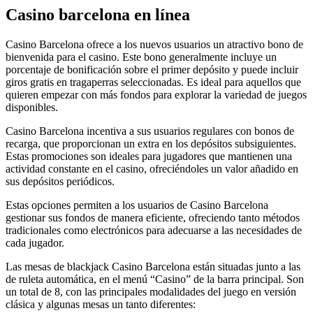
Casino barcelona en línea
Casino Barcelona ofrece a los nuevos usuarios un atractivo bono de
bienvenida para el casino. Este bono generalmente incluye un
porcentaje de bonificación sobre el primer depósito y puede incluir
giros gratis en tragaperras seleccionadas. Es ideal para aquellos que
quieren empezar con más fondos para explorar la variedad de juegos
disponibles.
Casino Barcelona incentiva a sus usuarios regulares con bonos de
recarga, que proporcionan un extra en los depósitos subsiguientes.
Estas promociones son ideales para jugadores que mantienen una
actividad constante en el casino, ofreciéndoles un valor añadido en
sus depósitos periódicos.
Estas opciones permiten a los usuarios de Casino Barcelona
gestionar sus fondos de manera eficiente, ofreciendo tanto métodos
tradicionales como electrónicos para adecuarse a las necesidades de
cada jugador.
Las mesas de blackjack Casino Barcelona están situadas junto a las
de ruleta automática, en el menú “Casino” de la barra principal. Son
un total de 8, con las principales modalidades del juego en versión
clásica y algunas mesas un tanto diferentes: