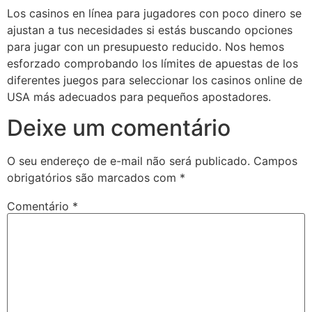
Los casinos en línea para jugadores con poco dinero se
ajustan a tus necesidades si estás buscando opciones
para jugar con un presupuesto reducido. Nos hemos
esforzado comprobando los límites de apuestas de los
diferentes juegos para seleccionar los casinos online de
USA más adecuados para pequeños apostadores.
Deixe um comentário
O seu endereço de e-mail não será publicado.
Campos
obrigatórios são marcados com
*
Comentário
*