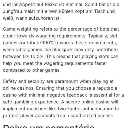
und ihr Appetit auf Risiko ist minimal. Somit bleibt die
Jungfrau meist mit einem kühlen Kopf am Tisch und
weiß, wann aufzuhören ist.
Game weighting refers to the percentage of bets that
count towards wagering requirements. Typically, slot
games contribute 100% towards these requirements,
while table games like blackjack may only contribute
between 0% to 5%. This means that playing slots can
help you meet the wagering requirements faster
compared to other games.
Safety and security are paramount when playing at
online casinos. Ensuring that you choose a reputable
casino with minimal negative feedback is essential for a
safe gambling experience. A secure online casino will
implement measures like two-factor authentication to
protect player accounts from unauthorized access.