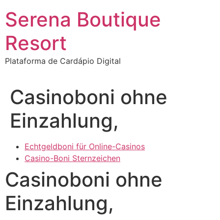
Ir
Serena Boutique
para
o
Resort
conteúdo
Plataforma de Cardápio Digital
Casinoboni ohne
Einzahlung,
Echtgeldboni für Online-Casinos
Casino-Boni Sternzeichen
Casinoboni ohne
Einzahlung,