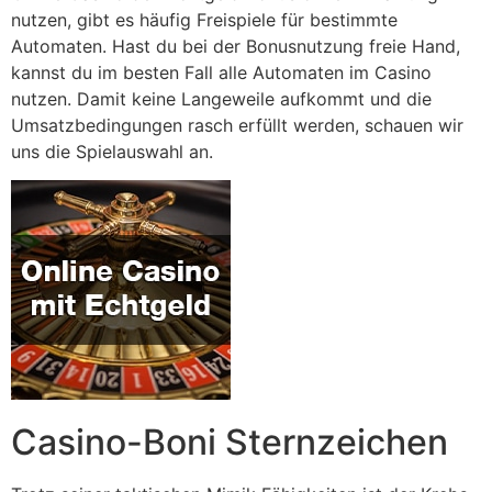
nutzen, gibt es häufig Freispiele für bestimmte
Automaten. Hast du bei der Bonusnutzung freie Hand,
kannst du im besten Fall alle Automaten im Casino
nutzen. Damit keine Langeweile aufkommt und die
Umsatzbedingungen rasch erfüllt werden, schauen wir
uns die Spielauswahl an.
Casino-Boni Sternzeichen