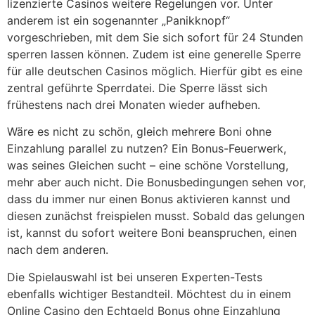
lizenzierte Casinos weitere Regelungen vor. Unter
anderem ist ein sogenannter „Panikknopf“
vorgeschrieben, mit dem Sie sich sofort für 24 Stunden
sperren lassen können. Zudem ist eine generelle Sperre
für alle deutschen Casinos möglich. Hierfür gibt es eine
zentral geführte Sperrdatei. Die Sperre lässt sich
frühestens nach drei Monaten wieder aufheben.
Wäre es nicht zu schön, gleich mehrere Boni ohne
Einzahlung parallel zu nutzen? Ein Bonus-Feuerwerk,
was seines Gleichen sucht – eine schöne Vorstellung,
mehr aber auch nicht. Die Bonusbedingungen sehen vor,
dass du immer nur einen Bonus aktivieren kannst und
diesen zunächst freispielen musst. Sobald das gelungen
ist, kannst du sofort weitere Boni beanspruchen, einen
nach dem anderen.
Die Spielauswahl ist bei unseren Experten-Tests
ebenfalls wichtiger Bestandteil. Möchtest du in einem
Online Casino den Echtgeld Bonus ohne Einzahlung