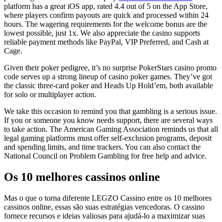
platform has a great iOS app, rated 4.4 out of 5 on the App Store,
where players confirm payouts are quick and processed within 24
hours. The wagering requirements for the welcome bonus are the
lowest possible, just 1x. We also appreciate the casino supports
reliable payment methods like PayPal, VIP Preferred, and Cash at
Cage.
Given their poker pedigree, it’s no surprise PokerStars casino promo
code serves up a strong lineup of casino poker games. They’ve got
the classic three-card poker and Heads Up Hold’em, both available
for solo or multiplayer action.
We take this occasion to remind you that gambling is a serious issue.
If you or someone you know needs support, there are several ways
to take action. The American Gaming Association reminds us that all
legal gaming platforms must offer self-exclusion programs, deposit
and spending limits, and time trackers. You can also contact the
National Council on Problem Gambling for free help and advice.
Os 10 melhores cassinos online
Mas o que o torna diferente LEGZO Cassino entre os 10 melhores
cassinos online, essas são suas estratégias vencedoras. O cassino
fornece recursos e ideias valiosas para ajudá-lo a maximizar suas