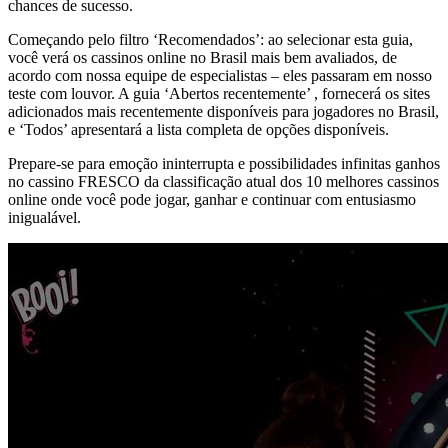
chances de sucesso.
Começando pelo filtro ‘Recomendados’: ao selecionar esta guia,
você verá os cassinos online no Brasil mais bem avaliados, de
acordo com nossa equipe de especialistas – eles passaram em nosso
teste com louvor. A guia ‘Abertos recentemente’ , fornecerá os sites
adicionados mais recentemente disponíveis para jogadores no Brasil,
e ‘Todos’ apresentará a lista completa de opções disponíveis.
Prepare-se para emoção ininterrupta e possibilidades infinitas ganhos
no cassino FRESCO da classificação atual dos 10 melhores cassinos
online onde você pode jogar, ganhar e continuar com entusiasmo
inigualável.