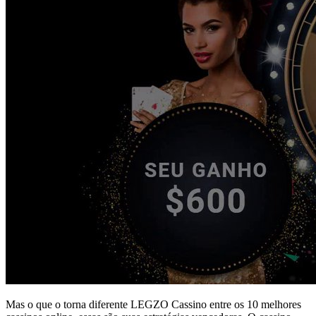
Mas o que o torna diferente LEGZO Cassino entre os 10 melhores