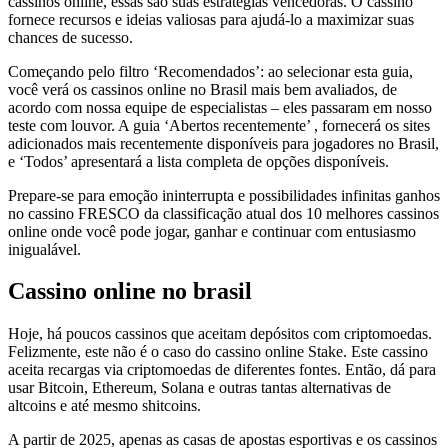
cassinos online, essas são suas estratégias vencedoras. O cassino
fornece recursos e ideias valiosas para ajudá-lo a maximizar suas
chances de sucesso.
Começando pelo filtro ‘Recomendados’: ao selecionar esta guia,
você verá os cassinos online no Brasil mais bem avaliados, de
acordo com nossa equipe de especialistas – eles passaram em nosso
teste com louvor. A guia ‘Abertos recentemente’ , fornecerá os sites
adicionados mais recentemente disponíveis para jogadores no Brasil,
e ‘Todos’ apresentará a lista completa de opções disponíveis.
Prepare-se para emoção ininterrupta e possibilidades infinitas ganhos
no cassino FRESCO da classificação atual dos 10 melhores cassinos
online onde você pode jogar, ganhar e continuar com entusiasmo
inigualável.
Cassino online no brasil
Hoje, há poucos cassinos que aceitam depósitos com criptomoedas.
Felizmente, este não é o caso do cassino online Stake. Este cassino
aceita recargas via criptomoedas de diferentes fontes. Então, dá para
usar Bitcoin, Ethereum, Solana e outras tantas alternativas de
altcoins e até mesmo shitcoins.
A partir de 2025, apenas as casas de apostas esportivas e os cassinos