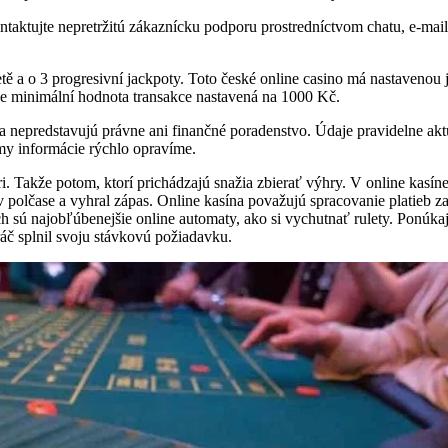
kontaktujte nepretržitú zákaznícku podporu prostredníctvom chatu, e-mai
ě a o 3 progresivní jackpoty. Toto české online casino má nastavenou j
 je minimální hodnota transakce nastavená na 1000 Kč.
a nepredstavujú právne ani finančné poradenstvo. Údaje pravidelne aktu
my informácie rýchlo opravíme.
ri. Takže potom, ktorí prichádzajú snažia zbierať výhry. V online kasíne
 polčase a vyhral zápas. Online kasína považujú spracovanie platieb za
ch sú najobľúbenejšie online automaty, ako si vychutnať rulety. Ponúka
ráč splnil svoju stávkovú požiadavku.