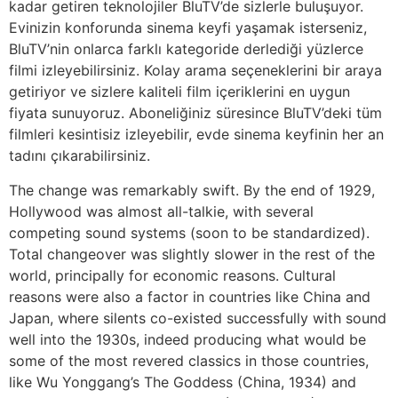
kadar getiren teknolojiler BluTV’de sizlerle buluşuyor.
Evinizin konforunda sinema keyfi yaşamak isterseniz,
BluTV’nin onlarca farklı kategoride derlediği yüzlerce
filmi izleyebilirsiniz. Kolay arama seçeneklerini bir araya
getiriyor ve sizlere kaliteli film içeriklerini en uygun
fiyata sunuyoruz. Aboneliğiniz süresince BluTV’deki tüm
filmleri kesintisiz izleyebilir, evde sinema keyfinin her an
tadını çıkarabilirsiniz.
The change was remarkably swift. By the end of 1929,
Hollywood was almost all-talkie, with several
competing sound systems (soon to be standardized).
Total changeover was slightly slower in the rest of the
world, principally for economic reasons. Cultural
reasons were also a factor in countries like China and
Japan, where silents co-existed successfully with sound
well into the 1930s, indeed producing what would be
some of the most revered classics in those countries,
like Wu Yonggang’s The Goddess (China, 1934) and