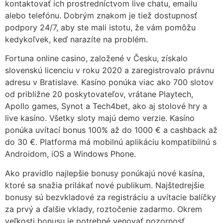
kontaktovať ich prostredníctvom live chatu, emailu
alebo telefónu. Dobrým znakom je tiež dostupnosť
podpory 24/7, aby ste mali istotu, že vám pomôžu
kedykoľvek, keď narazíte na problém.
Fortuna online casino, založené v Česku, získalo
slovenskú licenciu v roku 2020 a zaregistrovalo právnu
adresu v Bratislave. Kasíno ponúka viac ako 700 slotov
od približne 20 poskytovateľov, vrátane Playtech,
Apollo games, Synot a Tech4bet, ako aj stolové hry a
live kasíno. Všetky sloty majú demo verzie. Kasíno
ponúka uvítací bonus 100% až do 1000 € a cashback až
do 30 €. Platforma má mobilnú aplikáciu kompatibilnú s
Androidom, iOS a Windows Phone.
Ako pravidlo najlepšie bonusy ponúkajú nové kasína,
ktoré sa snažia prilákať nové publikum. Najštedrejšie
bonusy sú bezvkladové za registráciu a uvítacie balíčky
za prvý a ďalšie vklady, roztočenie zadarmo. Okrem
veľkosti bonusu je potrebné venovať pozornosť