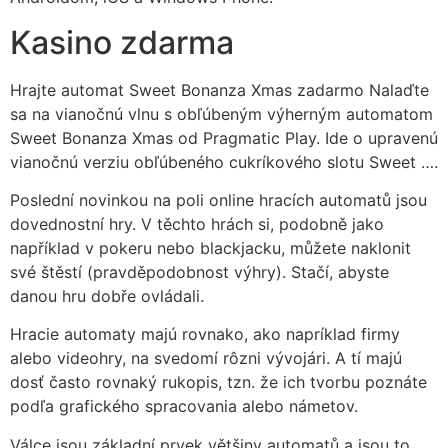
Kasino zdarma
Hrajte automat Sweet Bonanza Xmas zadarmo Nalaďte
sa na vianočnú vlnu s obľúbeným výherným automatom
Sweet Bonanza Xmas od Pragmatic Play. Ide o upravenú
vianočnú verziu obľúbeného cukríkového slotu Sweet ….
Poslední novinkou na poli online hracích automatů jsou
dovednostní hry. V těchto hrách si, podobně jako
například v pokeru nebo blackjacku, můžete naklonit
své štěstí (pravděpodobnost výhry). Stačí, abyste
danou hru dobře ovládali.
Hracie automaty majú rovnako, ako napríklad firmy
alebo videohry, na svedomí rôzni vývojári. A tí majú
dosť často rovnaký rukopis, tzn. že ich tvorbu poznáte
podľa grafického spracovania alebo námetov.
Válce jsou základní prvek většiny automatů a jsou to