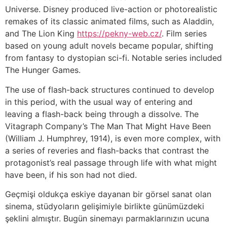
Universe. Disney produced live-action or photorealistic
remakes of its classic animated films, such as Aladdin,
and The Lion King
https://pekny-web.cz/
. Film series
based on young adult novels became popular, shifting
from fantasy to dystopian sci-fi. Notable series included
The Hunger Games.
The use of flash-back structures continued to develop
in this period, with the usual way of entering and
leaving a flash-back being through a dissolve. The
Vitagraph Company’s The Man That Might Have Been
(William J. Humphrey, 1914), is even more complex, with
a series of reveries and flash-backs that contrast the
protagonist’s real passage through life with what might
have been, if his son had not died.
Geçmişi oldukça eskiye dayanan bir görsel sanat olan
sinema, stüdyoların gelişimiyle birlikte günümüzdeki
şeklini almıştır. Bugün sinemayı parmaklarınızın ucuna