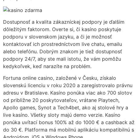
Dostupnosť a kvalita zákazníckej podpory je ďalším
dôležitým faktorom. Overte si, či kasíno poskytuje
podporu v slovenskom jazyku, a či je možnosť
kontaktovať ich prostredníctvom live chatu, emailu
alebo telefónu. Dobrým znakom je tiež dostupnosť
podpory 24/7, aby ste mali istotu, že vám pomôžu
kedykoľvek, keď narazíte na problém.
Fortuna online casino, založené v Česku, získalo
slovenskú licenciu v roku 2020 a zaregistrovalo právnu
adresu v Bratislave. Kasíno ponúka viac ako 700 slotov
od približne 20 poskytovateľov, vrátane Playtech,
Apollo games, Synot a Tech4bet, ako aj stolové hry a
live kasíno. Všetky sloty majú demo verzie. Kasíno
ponúka uvítací bonus 100% až do 1000 € a cashback až
do 30 €. Platforma má mobilnú aplikáciu kompatibilnú s
Androidom, iOS a Windows Phone.