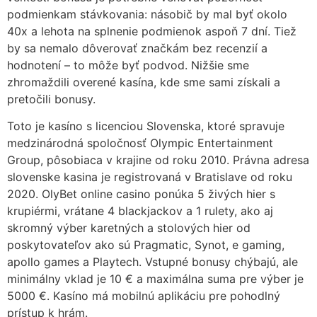
podmienkam stávkovania: násobič by mal byť okolo
40x a lehota na splnenie podmienok aspoň 7 dní. Tiež
by sa nemalo dôverovať značkám bez recenzií a
hodnotení – to môže byť podvod. Nižšie sme
zhromaždili overené kasína, kde sme sami získali a
pretočili bonusy.
Toto je kasíno s licenciou Slovenska, ktoré spravuje
medzinárodná spoločnosť Olympic Entertainment
Group, pôsobiaca v krajine od roku 2010. Právna adresa
slovenske kasina je registrovaná v Bratislave od roku
2020. OlyBet online casino ponúka 5 živých hier s
krupiérmi, vrátane 4 blackjackov a 1 rulety, ako aj
skromný výber karetných a stolových hier od
poskytovateľov ako sú Pragmatic, Synot, e gaming,
apollo games a Playtech. Vstupné bonusy chýbajú, ale
minimálny vklad je 10 € a maximálna suma pre výber je
5000 €. Kasíno má mobilnú aplikáciu pre pohodlný
prístup k hrám.