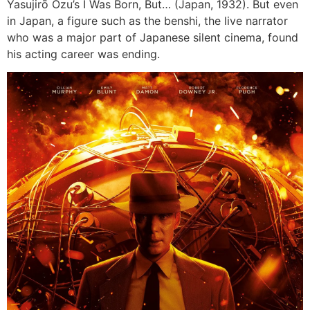
Yasujirō Ozu’s I Was Born, But… (Japan, 1932). But even
in Japan, a figure such as the benshi, the live narrator
who was a major part of Japanese silent cinema, found
his acting career was ending.