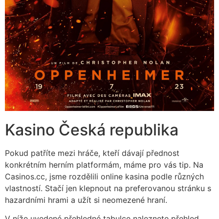
Kasino Česká republika
Pokud patříte mezi hráče, kteří dávají přednost
konkrétním herním platformám, máme pro vás tip. Na
Casinos.cc, jsme rozdělili online kasina podle různých
vlastností. Stačí jen klepnout na preferovanou stránku s
hazardními hrami a užít si neomezené hraní.
V níže uvedené přehledné tabulce naleznete přehled