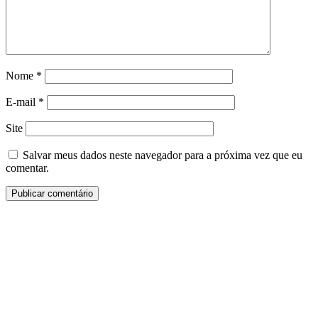
Nome
*
E-mail
*
Site
Salvar meus dados neste navegador para a próxima vez que eu
comentar.